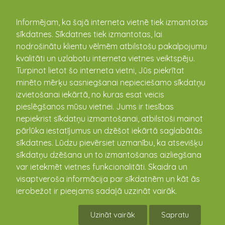
kandava.lv
Informējam, ka šajā interneta vietnē tiek izmantotas
sīkdatnes. Sīkdatnes tiek izmantotas, lai
PASĀKUMU
nodrošinātu klientu vēlmēm atbilstošu pakalpojumu
kvalitāti un uzlabotu interneta vietnes veiktspēju.
KALENDĀRS
Turpinot lietot šo interneta vietni, Jūs piekrītat
minēto mērķu sasniegšanai nepieciešamo sīkdatņu
izvietošanai iekārtā, no kuras esat veicis
pieslēgšanos mūsu vietnei. Jums ir tiesības
nepiekrist sīkdatņu izmantošanai, atbilstoši mainot
pārlūka iestatījumus un dzēšot iekārtā saglabātās
sīkdatnes. Lūdzu pievērsiet uzmanību, ka atsevišķu
sīkdatņu dzēšana un to izmantošanas aizliegšana
var ietekmēt vietnes funkcionalitāti. Skaidra un
visaptveroša informācija par sīkdatnēm un kāt ās
Dokumentāla filma "Mans
ierobežot ir pieejams sadaļā uzzināt vairāk.
tēvs Banķieris"
Uzināt vairāk
Sapratu