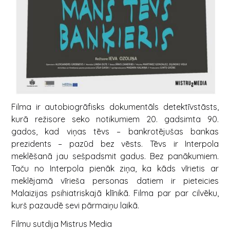
Filma ir autobiogrāfisks dokumentāls detektīvstāsts,
kurā režisore seko notikumiem 20. gadsimta 90.
gados, kad viņas tēvs – bankrotējušas bankas
prezidents – pazūd bez vēsts. Tēvs ir Interpola
meklēšanā jau sešpadsmit gadus. Bez panākumiem.
Taču no Interpola pienāk ziņa, ka kāds vīrietis ar
meklējamā vīrieša personas datiem ir pieteicies
Malaizijas psihiatriskajā klīnikā. Filma par par cilvēku,
kurš pazaudē sevi pārmaiņu laikā.
Filmu sutdija Mistrus Media