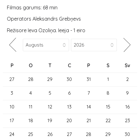
Filmas garums: 68 min
Operators Aleksandrs Grebņevs
Režisore Ieva Ozoliņa. Ieeja - 1 eiro
P
O
T
C
P
S
Sv
27
28
29
30
31
1
2
3
4
5
6
7
8
9
10
11
12
13
14
15
16
17
18
19
20
21
22
23
24
25
26
27
28
29
30