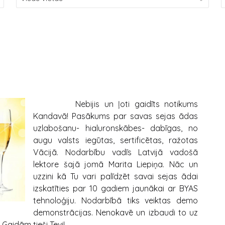
Nebijis un ļoti gaidīts notikums
Kandavā! Pasākums par savas sejas ādas
uzlabošanu- hialuronskābes- dabīgas, no
augu valsts iegūtas, sertificētas, ražotas
Vācijā. Nodarbību vadīs Latvijā vadošā
lektore šajā jomā Marita Liepiņa. Nāc un
uzzini kā Tu vari palīdzēt savai sejas ādai
izskatīties par 10 gadiem jaunākai ar BYAS
tehnoloģiju. Nodarbībā tiks veiktas demo
demonstrācijas. Nenokavē un izbaudi to uz
Gaidām tieši Tevi!