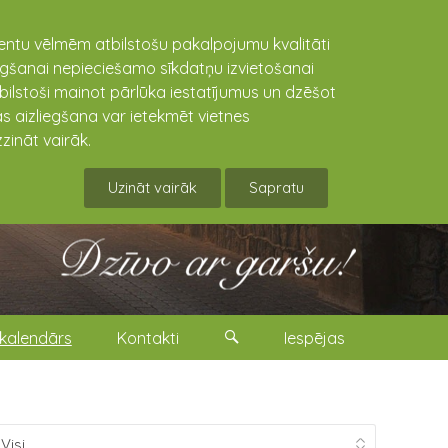
lientu vēlmēm atbilstošu pakalpojumu kvalitāti
niegšanai nepieciešamo sīkdatņu izvietošanai
tbilstoši mainot pārlūka iestatījumus un dzēšot
s aizliegšana var ietekmēt vietnes
zināt vairāk.
Uzināt vairāk
Sapratu
kalendārs
Kontakti
Iespējas