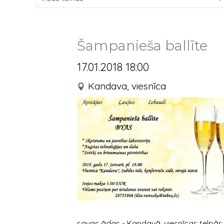
Šampanieša ballīte
17.01.2018 18:00
Kandava, viesnīca
savas ādas - Kandavā, viesnīcas telpās. 