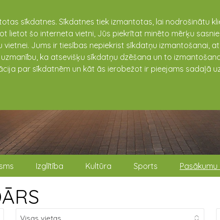
totas sīkdatnes. Sīkdatnes tiek izmantotas, lai nodrošinātu k
not lietot šo interneta vietni, Jūs piekrītat minēto mērķu sas
 vietnei. Jums ir tiesības nepiekrist sīkdatņu izmantošanai, a
t uzmanību, ka atsevišķu sīkdatņu dzēšana un to izmantošana
ācija par sīkdatnēm un kāt ās ierobežot ir pieejams sadaļā uz
isms
Izglītība
Kultūra
Sports
Pasākumu 
DĀRS