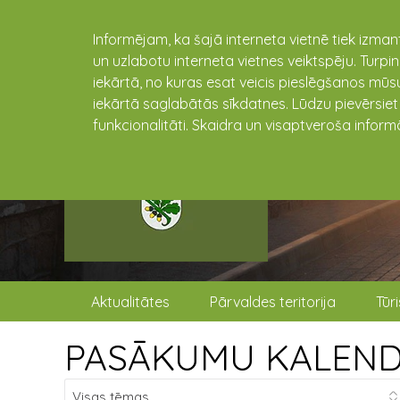
Informējam, ka šajā interneta vietnē tiek izman
un uzlabotu interneta vietnes veiktspēju. Turpi
iekārtā, no kuras esat veicis pieslēgšanos mūsu
iekārtā saglabātās sīkdatnes. Lūdzu pievērsie
funkcionalitāti. Skaidra un visaptveroša inform
Aktualitātes
Pārvaldes teritorija
Tūr
PASĀKUMU KALEN