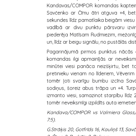
Kandavas/COMPOR komandas kapteinis 
Savčenko ar Čīmu ātri atguva +4, bet 
sekundes līdz pamatlaika beigām viesu s
vadībā ar divu punktu pārsvaru izvi
piederēja Matīsam Rudmiezim, mežonīgā 
un, līdz ar beigu signālu, no pustālās d
Pagarinājumā pirmos punktus nācās g
komandas ilgi apmainījās ar neveiks
minūtei viesi panāca neizšķirtu, bet t
pretinieku vienam no līderiem, Vēverim
tomēr ļoti svarīgu bumbu izcīna Savč
sodiņus, šoreiz abus trāpa un +4. Tur
izmanto viesi, samazinot starpību līdz
tomēr neveiksmīgi izpildīts auta iemetie
Kandava/COMPOR vs Valmiera Glass/ Vid
7:5).
G.Strāķis 20, Gotfrīds 16, Kauliņš 13, Sav