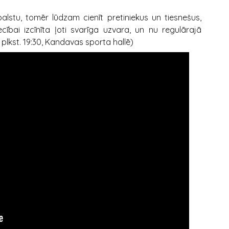
balstu, tomēr lūdzam cienīt pretiniekus un tiesnešus,
ecībai izcīnīta ļoti svarīga uzvara, un nu regulārajā
., plkst. 19:30, Kandavas sporta hallē)