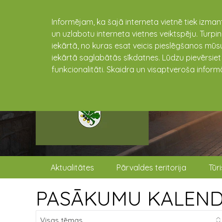
Informējam, ka šajā interneta vietnē tiek izman
un uzlabotu interneta vietnes veiktspēju. Turpi
iekārtā, no kuras esat veicis pieslēgšanos mūsu
iekārtā saglabātās sīkdatnes. Lūdzu pievērsie
funkcionalitāti. Skaidra un visaptveroša inform
Aktualitātes
Pārvaldes teritorija
Tūr
PASĀKUMU KALEN