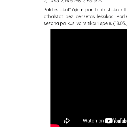
2, Čīma 2, Rudzītis 2, Balsers.
Paldies skatītājiem par fantastisko at
atbalstot bez cenzētas leksikas. Pārli
sezonā palikusi vairs tikai 1 spēle. (18.03