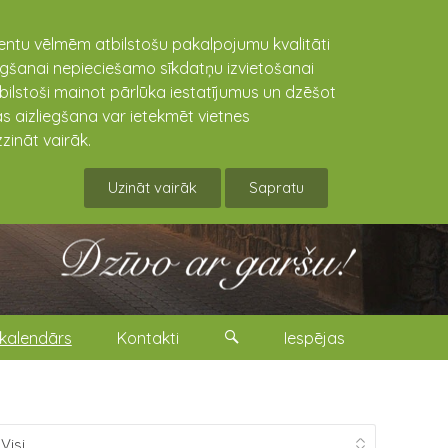
lientu vēlmēm atbilstošu pakalpojumu kvalitāti
niegšanai nepieciešamo sīkdatņu izvietošanai
tbilstoši mainot pārlūka iestatījumus un dzēšot
s aizliegšana var ietekmēt vietnes
zināt vairāk.
Uzināt vairāk
Sapratu
kalendārs
Kontakti
Iespējas