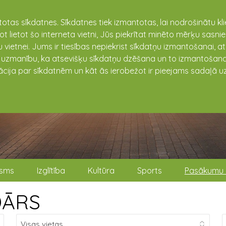
totas sīkdatnes. Sīkdatnes tiek izmantotas, lai nodrošinātu k
not lietot šo interneta vietni, Jūs piekrītat minēto mērķu sas
 vietnei. Jums ir tiesības nepiekrist sīkdatņu izmantošanai, a
t uzmanību, ka atsevišķu sīkdatņu dzēšana un to izmantošana
ācija par sīkdatnēm un kāt ās ierobežot ir pieejams sadaļā uz
isms
Izglītība
Kultūra
Sports
Pasākumu 
DĀRS