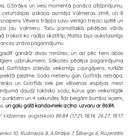
G.Strāķis un viesi momentā panāca izlīdzinājumu.
ceturtdaļas izskaņa aizritēja Valmieras zīmē, un 8
naiperis Vēveris trāpīja savu vienīgo trejaci spēlē un
rza jau Valmieru. Taču pamatlaikā pēdējais vārds
troksnī ko radīja skatītāji, Matīss bija aukstasinīgs
istances izrāva pagarinājumu.
aidīt gandrīz divas minūtes, un arī pēc tiem abas
mīgiem uzbrukumiem. Sākoties pēdējai pagarinājuma
ad Gotfrīdam izdevās veiksmīgs caurgājiens, turklāt
 piektā piezīme. Soda metienu gan Gotfrīds netrāpa,
enko un Gotrfīds tiek pie vēlvienas iespējas mest
pinājumā daudz taktisko sodu, kurus gan veiksmīgāk
 2 punktiem un 4 sekundes līdz beigām bumba viņiem,
ns,
un galu galā kandavnieki izcīna uzvaru ar 86:84.
zemes augstskola 86:84 (17:21; 18;14; 26:27; 18:17;
čenko 10, Rudmiezis 8, A.Strāķis 7, Šilbergs 6, Rozentāls