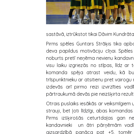
sastāvā, iztrūkstot tikai Dāvim Kundrāt
Pirms spēles Guntars Strāķis tika apb
deva papildus motivāciju cīņai. Spēle
noburts pretī neņēma nevienu kandavni
visu laiku izgriezās no stīpas, līdz 
komanda spēja atrast veidu, kā b
trīspunktnieku ar atsitienu pret vairogu
izdevās arī pirmo reizi izvirzīties v
pārtraukumā devās pie neizšķirta rezult
Otrais puslaiks iesākās ar veiksmīgie
strauji, bet ļoti līdzīgi, abas komand
Pirms izšķirošās ceturtdaļas gan ne
kandavnieki un ātri pārņēmām vadību
aizsardzībā panāca pat +5, tomēr 