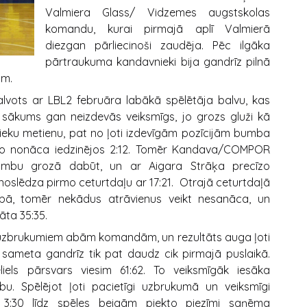
Valmiera Glass/ Vidzemes augstskolas
komandu, kurai pirmajā aplī Valmierā
diezgan pārliecinoši zaudēja. Pēc ilgāka
pārtraukuma kandavnieki bija gandrīz pilnā
am.
alvots ar LBL2 februāra labākā spēlētāja balvu, kas
s sākums gan neizdevās veiksmīgs, jo grozs gluži kā
eku metienu, pat no ļoti izdevīgām pozīcijām bumba
ar to nonāca iedzinējos 2:12. Tomēr Kandava/COMPOR
umbu grozā dabūt, un ar Aigara Strāķa precīzo
 noslēdza pirmo ceturtdaļu ar 17:21. Otrajā ceturtdaļā
adībā, tomēr nekādus atrāvienus veikt nesanāca, un
āta 35:35.
m uzbrukumiem abām komandām, un rezultāts auga ļoti
as sameta gandrīz tik pat daudz cik pirmajā puslaikā.
liels pārsvars viesim 61:62. To veiksmīgāk iesāka
. Spēlējot ļoti pacietīgi uzbrukumā un veiksmīgi
3:30 līdz spēles beigām piekto piezīmi saņēma