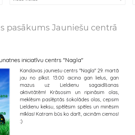
as pasākums Jauniešu centrā
natnes iniciatīvu centrs "Nagla"
Kandavas jauniešu centrs "Nagla" 29. martā
jau no plkst. 13:00 aicina gan lielus, gan
mazus uz Lieldienu sagaidīšanas
aktivitātēm! Krāsosim un ripināsim olas,
meklēsim paslēptās šokolādes olas, cepsim
Lieldienu keksu, spēlēsim spēles un minēsim
mīklas! Katram būs ko darīt, aicinām ciemos!
:)