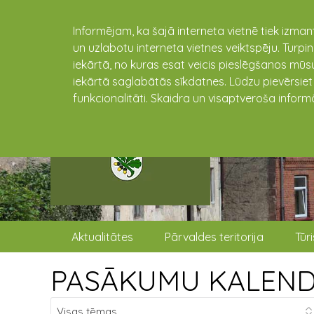
Informējam, ka šajā interneta vietnē tiek izman
un uzlabotu interneta vietnes veiktspēju. Turpi
iekārtā, no kuras esat veicis pieslēgšanos mūsu
iekārtā saglabātās sīkdatnes. Lūdzu pievērsie
funkcionalitāti. Skaidra un visaptveroša inform
Aktualitātes
Pārvaldes teritorija
Tūr
PASĀKUMU KALEN