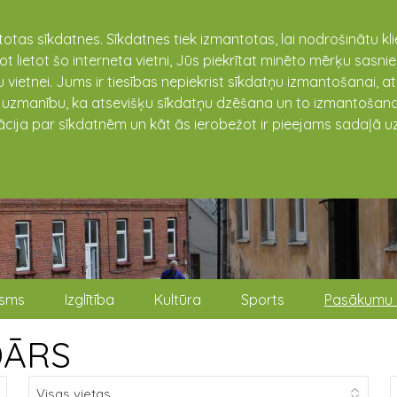
totas sīkdatnes. Sīkdatnes tiek izmantotas, lai nodrošinātu k
not lietot šo interneta vietni, Jūs piekrītat minēto mērķu sas
 vietnei. Jums ir tiesības nepiekrist sīkdatņu izmantošanai, a
t uzmanību, ka atsevišķu sīkdatņu dzēšana un to izmantošana
ācija par sīkdatnēm un kāt ās ierobežot ir pieejams sadaļā uz
isms
Izglītība
Kultūra
Sports
Pasākumu 
DĀRS