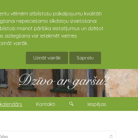
lientu vēlmēm atbilstošu pakalpojumu kvalitāti
niegšanai nepieciešamo sīkdatņu izvietošanai
tbilstoši mainot pārlūka iestatījumus un dzēšot
s aizliegšana var ietekmēt vietnes
zināt vairāk.
Uzināt vairāk
Sapratu
kalendārs
Kontakti
Iespējas