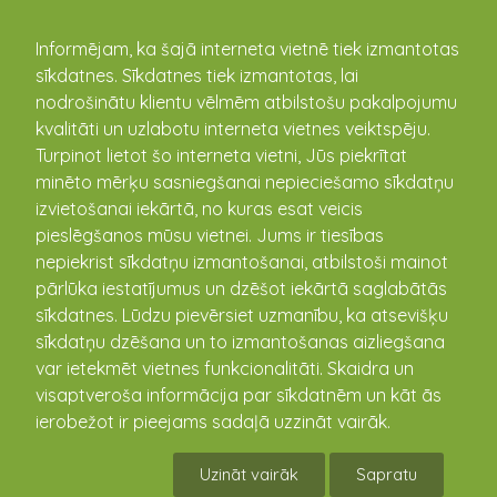
kandava.lv
Informējam, ka šajā interneta vietnē tiek izmantotas
sīkdatnes. Sīkdatnes tiek izmantotas, lai
PASĀKUMU
nodrošinātu klientu vēlmēm atbilstošu pakalpojumu
kvalitāti un uzlabotu interneta vietnes veiktspēju.
KALENDĀRS
Turpinot lietot šo interneta vietni, Jūs piekrītat
minēto mērķu sasniegšanai nepieciešamo sīkdatņu
izvietošanai iekārtā, no kuras esat veicis
pieslēgšanos mūsu vietnei. Jums ir tiesības
nepiekrist sīkdatņu izmantošanai, atbilstoši mainot
pārlūka iestatījumus un dzēšot iekārtā saglabātās
sīkdatnes. Lūdzu pievērsiet uzmanību, ka atsevišķu
sīkdatņu dzēšana un to izmantošanas aizliegšana
var ietekmēt vietnes funkcionalitāti. Skaidra un
visaptveroša informācija par sīkdatnēm un kāt ās
Seminārs “Aktualitātes augu
ierobežot ir pieejams sadaļā uzzināt vairāk.
aizsardzības līdzekļu
Uzināt vairāk
Sapratu
lietošanā”