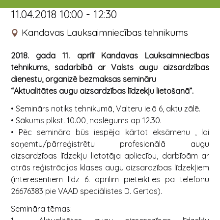
11.04.2018 10:00 - 12:30
Kandavas Lauksaimniecības tehnikums
2018. gada 11. aprīlī Kandavas Lauksaimniecības
tehnikums, sadarbībā ar Valsts augu aizsardzības
dienestu, organizē bezmaksas semināru
“Aktualitātes augu aizsardzības līdzekļu lietošanā”.
• Seminārs notiks tehnikumā, Valteru ielā 6, aktu zālē.
• Sākums plkst. 10.00, noslēgums ap 12.30.
• Pēc semināra būs iespēja kārtot eksāmenu , lai
saņemtu/pārreģistrētu profesionālā augu
aizsardzības līdzekļu lietotāja apliecību, darbībām ar
otrās reģistrācijas klases augu aizsardzības līdzekļiem
(interesentiem līdz 6. aprīlim pieteikties pa telefonu
26676383 pie VAAD speciālistes D. Gertas).
Semināra tēmas: