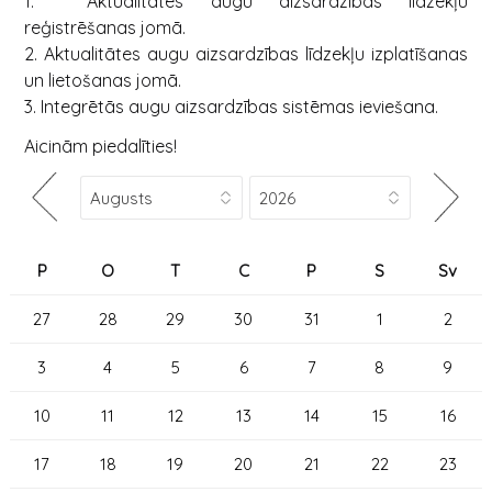
1. Aktualitātes augu aizsardzības līdzekļu
reģistrēšanas jomā.
2. Aktualitātes augu aizsardzības līdzekļu izplatīšanas
un lietošanas jomā.
3. Integrētās augu aizsardzības sistēmas ieviešana.
Aicinām piedalīties!
P
O
T
C
P
S
Sv
27
28
29
30
31
1
2
3
4
5
6
7
8
9
10
11
12
13
14
15
16
17
18
19
20
21
22
23