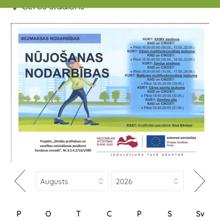
Cēres stadions
P
O
T
C
P
S
Sv