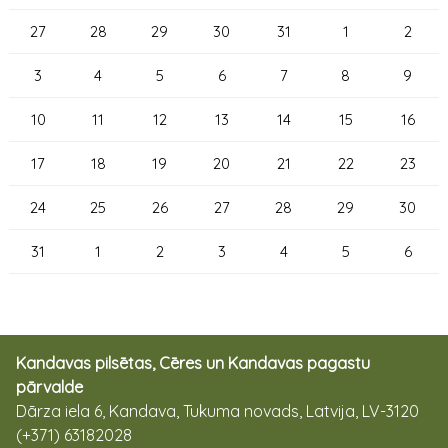
27
28
29
30
31
1
2
3
4
5
6
7
8
9
10
11
12
13
14
15
16
17
18
19
20
21
22
23
24
25
26
27
28
29
30
31
1
2
3
4
5
6
Kandavas pilsētas, Cēres un Kandavas pagastu
pārvalde
Dārza iela 6, Kandava, Tukuma novads, Latvija, LV-3120
(+371) 63182028