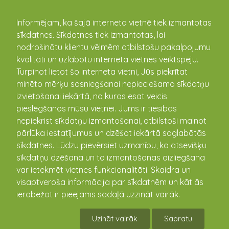
kandava.lv
Informējam, ka šajā interneta vietnē tiek izmantotas
sīkdatnes. Sīkdatnes tiek izmantotas, lai
PASĀKUMU
nodrošinātu klientu vēlmēm atbilstošu pakalpojumu
kvalitāti un uzlabotu interneta vietnes veiktspēju.
KALENDĀRS
Turpinot lietot šo interneta vietni, Jūs piekrītat
minēto mērķu sasniegšanai nepieciešamo sīkdatņu
izvietošanai iekārtā, no kuras esat veicis
pieslēgšanos mūsu vietnei. Jums ir tiesības
nepiekrist sīkdatņu izmantošanai, atbilstoši mainot
pārlūka iestatījumus un dzēšot iekārtā saglabātās
sīkdatnes. Lūdzu pievērsiet uzmanību, ka atsevišķu
sīkdatņu dzēšana un to izmantošanas aizliegšana
var ietekmēt vietnes funkcionalitāti. Skaidra un
visaptveroša informācija par sīkdatnēm un kāt ās
Nūjošanas nodarbības
ierobežot ir pieejams sadaļā uzzināt vairāk.
30.05.2018 18:30 - 20:00
Uzināt vairāk
Sapratu