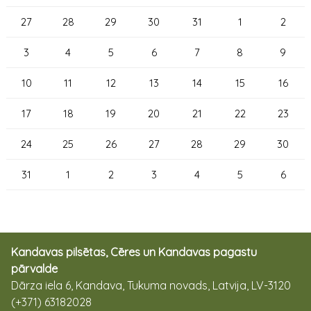
27
28
29
30
31
1
2
3
4
5
6
7
8
9
10
11
12
13
14
15
16
17
18
19
20
21
22
23
24
25
26
27
28
29
30
31
1
2
3
4
5
6
Kandavas pilsētas, Cēres un Kandavas pagastu
pārvalde
Dārza iela 6, Kandava, Tukuma novads, Latvija, LV-3120
(+371) 63182028