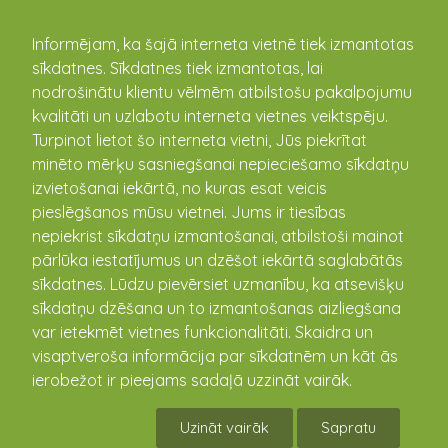
kandava.lv
Informējam, ka šajā interneta vietnē tiek izmantotas
sīkdatnes. Sīkdatnes tiek izmantotas, lai
PASĀKUMU
nodrošinātu klientu vēlmēm atbilstošu pakalpojumu
kvalitāti un uzlabotu interneta vietnes veiktspēju.
KALENDĀRS
Turpinot lietot šo interneta vietni, Jūs piekrītat
minēto mērķu sasniegšanai nepieciešamo sīkdatņu
izvietošanai iekārtā, no kuras esat veicis
pieslēgšanos mūsu vietnei. Jums ir tiesības
nepiekrist sīkdatņu izmantošanai, atbilstoši mainot
pārlūka iestatījumus un dzēšot iekārtā saglabātās
sīkdatnes. Lūdzu pievērsiet uzmanību, ka atsevišķu
sīkdatņu dzēšana un to izmantošanas aizliegšana
var ietekmēt vietnes funkcionalitāti. Skaidra un
visaptveroša informācija par sīkdatnēm un kāt ās
Fiziskās aktivitātes bērniem
ierobežot ir pieejams sadaļā uzzināt vairāk.
14.05.2018 10:00 - 12:00
Uzināt vairāk
Sapratu