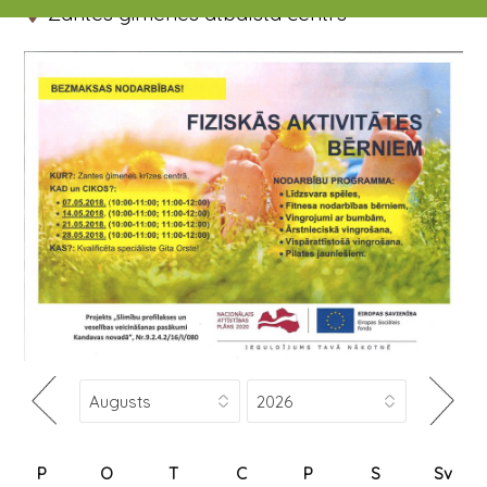
Zantes ģimenes atbalsta centrs
P
O
T
C
P
S
Sv