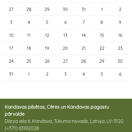
27
28
29
30
31
1
2
3
4
5
6
7
8
9
10
11
12
13
14
15
16
17
18
19
20
21
22
23
24
25
26
27
28
29
30
31
1
2
3
4
5
6
Kandavas pilsētas, Cēres un Kandavas pagastu
pārvalde
Dārza iela 6, Kandava, Tukuma novads, Latvija, LV-3120
(+371) 63182028