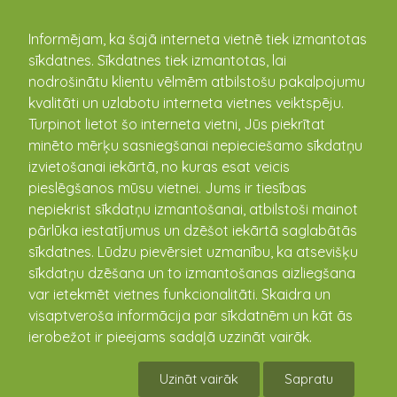
kandava.lv
Informējam, ka šajā interneta vietnē tiek izmantotas
sīkdatnes. Sīkdatnes tiek izmantotas, lai
PASĀKUMU
nodrošinātu klientu vēlmēm atbilstošu pakalpojumu
kvalitāti un uzlabotu interneta vietnes veiktspēju.
KALENDĀRS
Turpinot lietot šo interneta vietni, Jūs piekrītat
minēto mērķu sasniegšanai nepieciešamo sīkdatņu
izvietošanai iekārtā, no kuras esat veicis
pieslēgšanos mūsu vietnei. Jums ir tiesības
nepiekrist sīkdatņu izmantošanai, atbilstoši mainot
pārlūka iestatījumus un dzēšot iekārtā saglabātās
sīkdatnes. Lūdzu pievērsiet uzmanību, ka atsevišķu
sīkdatņu dzēšana un to izmantošanas aizliegšana
var ietekmēt vietnes funkcionalitāti. Skaidra un
visaptveroša informācija par sīkdatnēm un kāt ās
Zaļumballe
ierobežot ir pieejams sadaļā uzzināt vairāk.
09.06.2018 22:00 - 10.06.2018
Uzināt vairāk
Sapratu