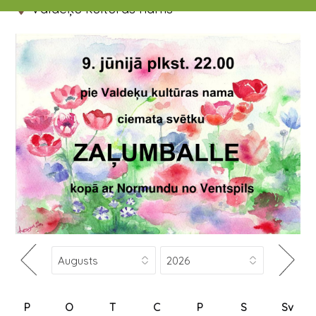
Valdeķu kultūras nams
P
O
T
C
P
S
Sv