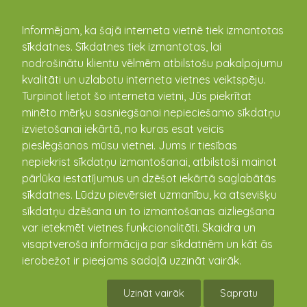
kandava.lv
Informējam, ka šajā interneta vietnē tiek izmantotas
sīkdatnes. Sīkdatnes tiek izmantotas, lai
PASĀKUMU
nodrošinātu klientu vēlmēm atbilstošu pakalpojumu
kvalitāti un uzlabotu interneta vietnes veiktspēju.
KALENDĀRS
Turpinot lietot šo interneta vietni, Jūs piekrītat
minēto mērķu sasniegšanai nepieciešamo sīkdatņu
izvietošanai iekārtā, no kuras esat veicis
pieslēgšanos mūsu vietnei. Jums ir tiesības
nepiekrist sīkdatņu izmantošanai, atbilstoši mainot
pārlūka iestatījumus un dzēšot iekārtā saglabātās
sīkdatnes. Lūdzu pievērsiet uzmanību, ka atsevišķu
sīkdatņu dzēšana un to izmantošanas aizliegšana
var ietekmēt vietnes funkcionalitāti. Skaidra un
visaptveroša informācija par sīkdatnēm un kāt ās
Taku skriešanas seriāls -
ierobežot ir pieejams sadaļā uzzināt vairāk.
vasaras posms ATCELTS!
Uzināt vairāk
Sapratu