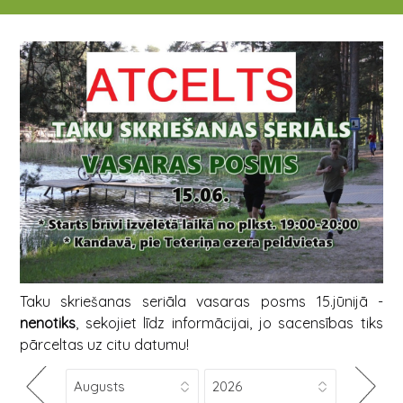
15.06.2018 19:00
Taku skriešanas seriāla vasaras posms 15.jūnijā -
nenotiks
, sekojiet līdz informācijai, jo sacensības tiks
pārceltas uz citu datumu!