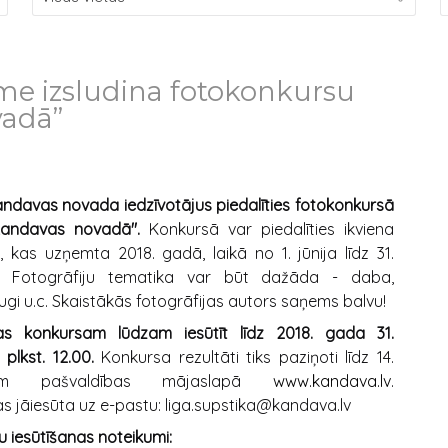
e izsludina fotokonkursu
vadā”
ndavas novada iedzīvotājus piedalīties fotokonkursā
andavas novadā".
Konkursā var piedalīties ikviena
a, kas uzņemta 2018. gadā, laikā no 1. jūnija līdz 31.
. Fotogrāfiju tematika var būt dažāda - daba,
augi u.c. Skaistākās fotogrāfijas autors saņems balvu!
jas konkursam lūdzam iesūtīt līdz 2018. gada 31.
plkst. 12.00.
Konkursa rezultāti tiks paziņoti līdz 14.
rim pašvaldības mājaslapā
www.kandava.lv
.
as jāiesūta uz e-pastu: liga.supstika@kandava.lv
u iesūtīšanas noteikumi: