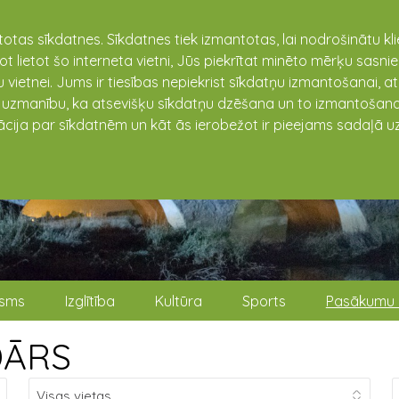
totas sīkdatnes. Sīkdatnes tiek izmantotas, lai nodrošinātu k
not lietot šo interneta vietni, Jūs piekrītat minēto mērķu sas
 vietnei. Jums ir tiesības nepiekrist sīkdatņu izmantošanai, a
t uzmanību, ka atsevišķu sīkdatņu dzēšana un to izmantošana
ācija par sīkdatnēm un kāt ās ierobežot ir pieejams sadaļā uz
isms
Izglītība
Kultūra
Sports
Pasākumu 
DĀRS