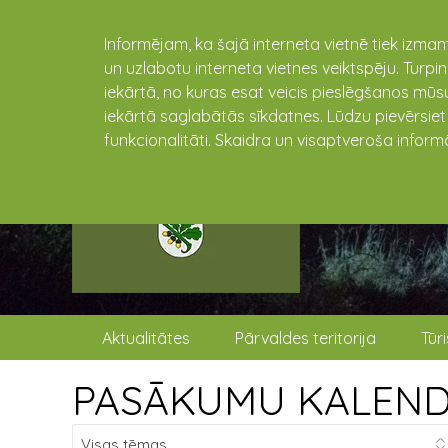
Informējam, ka šajā interneta vietnē tiek izman
un uzlabotu interneta vietnes veiktspēju. Turpi
iekārtā, no kuras esat veicis pieslēgšanos mūsu
iekārtā saglabātās sīkdatnes. Lūdzu pievērsie
funkcionalitāti. Skaidra un visaptveroša inform
Aktualitātes
Pārvaldes teritorija
Tūr
PASĀKUMU KALEN