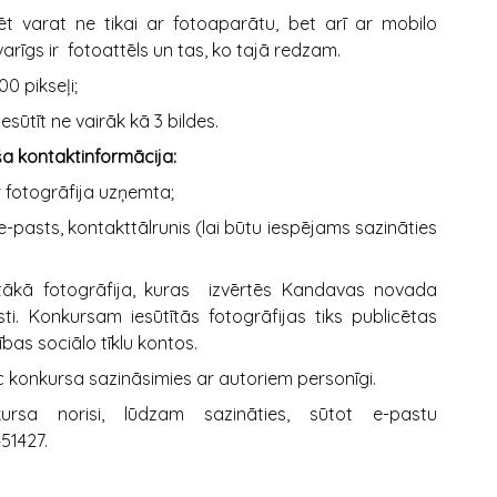
ēt varat ne tikai ar fotoaparātu, bet arī ar mobilo
varīgs ir fotoattēls un tas, ko tajā redzam.
0 pikseļi;
esūtīt ne vairāk kā 3 bildes.
ša kontaktinformācija:
 fotogrāfija uzņemta;
 e-pasts, kontakttālrunis (lai būtu iespējams sazināties
tākā fotogrāfija, kuras izvērtēs Kandavas novada
sti. Konkursam iesūtītās fotogrāfijas tiks publicētas
bas sociālo tīklu kontos.
 konkursa sazināsimies ar autoriem personīgi.
sa norisi, lūdzam sazināties, sūtot e-pastu
451427.