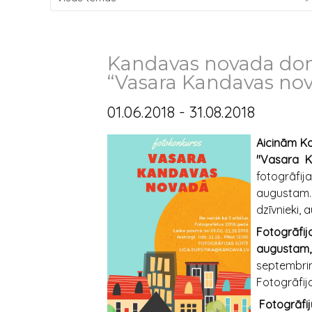
Kandavas novada dom
“Vasara Kandavas no
01.06.2018 - 31.08.2018
Aicinām Ka
"Vasara K
fotogrāfij
augustam
dzīvnieki, 
Fotogrāfi
augustam, 
septemb
Fotogrāfij
Fotogrāfij