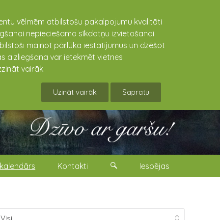
lientu vēlmēm atbilstošu pakalpojumu kvalitāti
niegšanai nepieciešamo sīkdatņu izvietošanai
tbilstoši mainot pārlūka iestatījumus un dzēšot
s aizliegšana var ietekmēt vietnes
zināt vairāk.
Uzināt vairāk
Sapratu
kalendārs
Kontakti
Iespējas