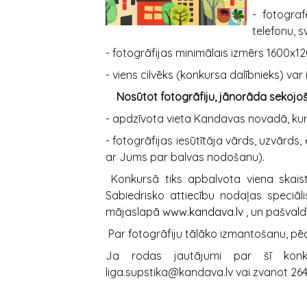
- fotograf
telefonu, s
- fotogrāfijas minimālais izmērs 1600x120
- viens cilvēks (konkursa dalībnieks) var i
Nosūtot fotogrāfiju, jānorāda sekojo
- apdzīvota vieta Kandavas novadā, kur
- fotogrāfijas iesūtītāja vārds, uzvārds,
ar Jums par balvas nodošanu).
Konkursā tiks apbalvota viena skais
Sabiedrisko attiecību nodaļas speciāli
mājaslapā
www.kandava.lv
, un pašvaldī
Par fotogrāfiju tālāko izmantošanu, pēc
Ja rodas jautājumi par šī konkur
liga.supstika@kandava.lv vai zvanot 26