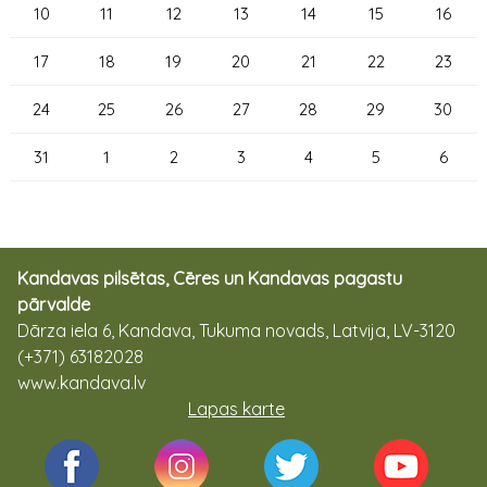
10
11
12
13
14
15
16
17
18
19
20
21
22
23
24
25
26
27
28
29
30
31
1
2
3
4
5
6
Kandavas pilsētas, Cēres un Kandavas pagastu
pārvalde
Dārza iela 6, Kandava, Tukuma novads, Latvija, LV-3120
(+371) 63182028
www.kandava.lv
Lapas karte