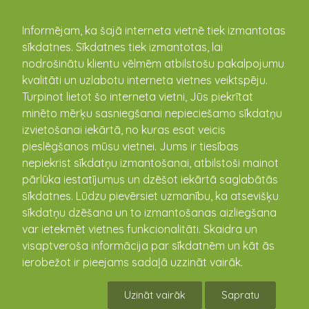
kandava.lv
Informējam, ka šajā interneta vietnē tiek izmantotas
sīkdatnes. Sīkdatnes tiek izmantotas, lai
PASĀKUMU
nodrošinātu klientu vēlmēm atbilstošu pakalpojumu
kvalitāti un uzlabotu interneta vietnes veiktspēju.
KALENDĀRS
Turpinot lietot šo interneta vietni, Jūs piekrītat
minēto mērķu sasniegšanai nepieciešamo sīkdatņu
izvietošanai iekārtā, no kuras esat veicis
pieslēgšanos mūsu vietnei. Jums ir tiesības
nepiekrist sīkdatņu izmantošanai, atbilstoši mainot
pārlūka iestatījumus un dzēšot iekārtā saglabātās
sīkdatnes. Lūdzu pievērsiet uzmanību, ka atsevišķu
sīkdatņu dzēšana un to izmantošanas aizliegšana
var ietekmēt vietnes funkcionalitāti. Skaidra un
visaptveroša informācija par sīkdatnēm un kāt ās
Cēres amatierteātra izrāde
ierobežot ir pieejams sadaļā uzzināt vairāk.
Rutku tēvs “Sirdsdraugs
Uzināt vairāk
Sapratu
Kārlis”