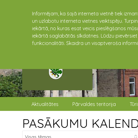
Informējam, ka šajā interneta vietnē tiek izman
un uzlabotu interneta vietnes veiktspēju. Turpi
iekārtā, no kuras esat veicis pieslēgšanos mūsu
iekārtā saglabātās sīkdatnes. Lūdzu pievērsie
funkcionalitāti. Skaidra un visaptveroša inform
Aktualitātes
Pārvaldes teritorija
Tūr
PASĀKUMU KALEN