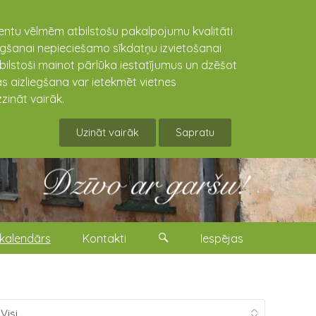
lientu vēlmēm atbilstošu pakalpojumu kvalitāti
niegšanai nepieciešamo sīkdatņu izvietošanai
tbilstoši mainot pārlūka iestatījumus un dzēšot
s aizliegšana var ietekmēt vietnes
zināt vairāk.
Uzināt vairāk
Sapratu
kalendārs
Kontakti
Iespējas