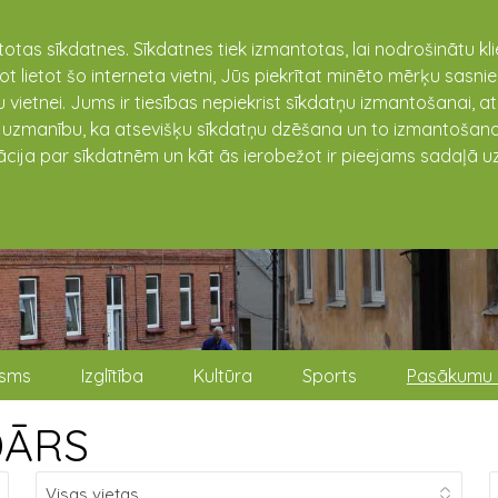
totas sīkdatnes. Sīkdatnes tiek izmantotas, lai nodrošinātu k
not lietot šo interneta vietni, Jūs piekrītat minēto mērķu sas
 vietnei. Jums ir tiesības nepiekrist sīkdatņu izmantošanai, a
t uzmanību, ka atsevišķu sīkdatņu dzēšana un to izmantošana
ācija par sīkdatnēm un kāt ās ierobežot ir pieejams sadaļā uz
isms
Izglītība
Kultūra
Sports
Pasākumu 
DĀRS