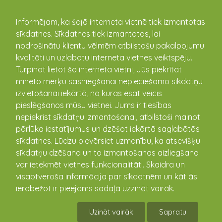
kandava.lv
Informējam, ka šajā interneta vietnē tiek izmantotas
sīkdatnes. Sīkdatnes tiek izmantotas, lai
PASĀKUMU
nodrošinātu klientu vēlmēm atbilstošu pakalpojumu
kvalitāti un uzlabotu interneta vietnes veiktspēju.
KALENDĀRS
Turpinot lietot šo interneta vietni, Jūs piekrītat
minēto mērķu sasniegšanai nepieciešamo sīkdatņu
izvietošanai iekārtā, no kuras esat veicis
pieslēgšanos mūsu vietnei. Jums ir tiesības
nepiekrist sīkdatņu izmantošanai, atbilstoši mainot
pārlūka iestatījumus un dzēšot iekārtā saglabātās
sīkdatnes. Lūdzu pievērsiet uzmanību, ka atsevišķu
sīkdatņu dzēšana un to izmantošanas aizliegšana
var ietekmēt vietnes funkcionalitāti. Skaidra un
visaptveroša informācija par sīkdatnēm un kāt ās
Jubilejas izstāde "Amerikāņu
ierobežot ir pieejams sadaļā uzzināt vairāk.
rakstniekam Dž. Londonam
Uzināt vairāk
Sapratu
140(1878-1910)"