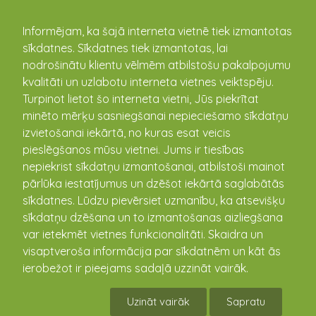
kandava.lv
Informējam, ka šajā interneta vietnē tiek izmantotas
sīkdatnes. Sīkdatnes tiek izmantotas, lai
PASĀKUMU
nodrošinātu klientu vēlmēm atbilstošu pakalpojumu
kvalitāti un uzlabotu interneta vietnes veiktspēju.
KALENDĀRS
Turpinot lietot šo interneta vietni, Jūs piekrītat
minēto mērķu sasniegšanai nepieciešamo sīkdatņu
izvietošanai iekārtā, no kuras esat veicis
pieslēgšanos mūsu vietnei. Jums ir tiesības
nepiekrist sīkdatņu izmantošanai, atbilstoši mainot
pārlūka iestatījumus un dzēšot iekārtā saglabātās
sīkdatnes. Lūdzu pievērsiet uzmanību, ka atsevišķu
sīkdatņu dzēšana un to izmantošanas aizliegšana
var ietekmēt vietnes funkcionalitāti. Skaidra un
visaptveroša informācija par sīkdatnēm un kāt ās
Filma " Homo Novus"
ierobežot ir pieejams sadaļā uzzināt vairāk.
09.11.2018 19:00 - 21:00
Uzināt vairāk
Sapratu