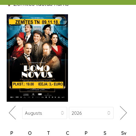
Zemītes tautas nams
P
O
T
C
P
S
Sv