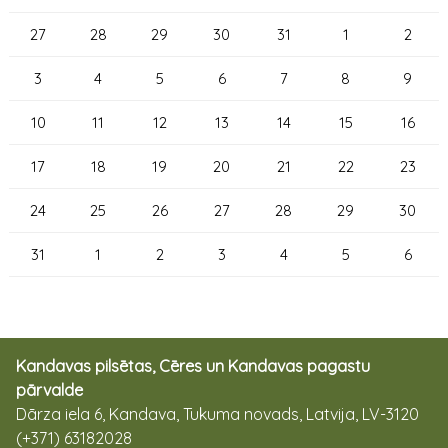
27
28
29
30
31
1
2
3
4
5
6
7
8
9
10
11
12
13
14
15
16
17
18
19
20
21
22
23
24
25
26
27
28
29
30
31
1
2
3
4
5
6
Kandavas pilsētas, Cēres un Kandavas pagastu
pārvalde
Dārza iela 6, Kandava, Tukuma novads, Latvija, LV-3120
(+371) 63182028