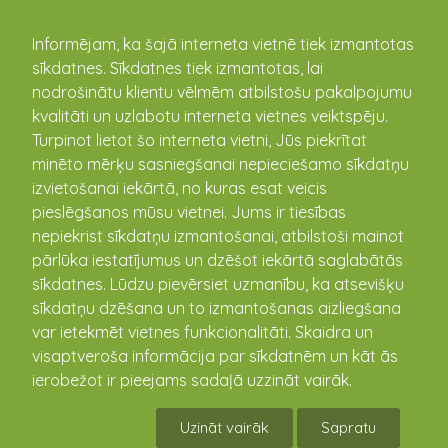
kandava.lv
Informējam, ka šajā interneta vietnē tiek izmantotas
sīkdatnes. Sīkdatnes tiek izmantotas, lai
PASĀKUMU
nodrošinātu klientu vēlmēm atbilstošu pakalpojumu
kvalitāti un uzlabotu interneta vietnes veiktspēju.
KALENDĀRS
Turpinot lietot šo interneta vietni, Jūs piekrītat
minēto mērķu sasniegšanai nepieciešamo sīkdatņu
izvietošanai iekārtā, no kuras esat veicis
pieslēgšanos mūsu vietnei. Jums ir tiesības
nepiekrist sīkdatņu izmantošanai, atbilstoši mainot
pārlūka iestatījumus un dzēšot iekārtā saglabātās
sīkdatnes. Lūdzu pievērsiet uzmanību, ka atsevišķu
sīkdatņu dzēšana un to izmantošanas aizliegšana
var ietekmēt vietnes funkcionalitāti. Skaidra un
visaptveroša informācija par sīkdatnēm un kāt ās
Kandavas novada kausa
ierobežot ir pieejams sadaļā uzzināt vairāk.
izcīņas šautriņu mešanā
Uzināt vairāk
Sapratu
2.kārta aizvadīta