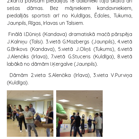
2.kārtā pavisam piedalījās 18 dalībnieki tajā skaitā arī
sešas dāmas. Bez mājniekiem kandavniekiem,
piedalījās sportisti arī no Kuldīgas, Ēdoles, Tukuma,
Jaunpils, Rīgas, Irlavas un Talsiem.
Finālā I.Dūniņš (Kandava) dramatiskā mačā pārspēja
J.Kalniņu (Talsi). 3.vietā G.Mazbergs (Jaunpils), 4.vietā
G.Brikovs (Kandava), 5.vietā J.Oliņš (Tukums), 6.vietā
J.Alenčiks (Irlava), 7.vietā G.Stuceris (Kuldīga), 8.vietā
labākā no dāmām I.Ķergalve (Jaunpils).
Dāmām 2.vieta S.Alenčika (Irlava), 3.vieta V.Purviņa
(Kuldīga).