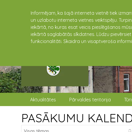
Informējam, ka šajā interneta vietnē tiek izman
un uzlabotu interneta vietnes veiktspēju. Turpi
iekārtā, no kuras esat veicis pieslēgšanos mūsu
iekārtā saglabātās sīkdatnes. Lūdzu pievērsie
funkcionalitāti. Skaidra un visaptveroša inform
Aktualitātes
Pārvaldes teritorija
Tūr
PASĀKUMU KALEN