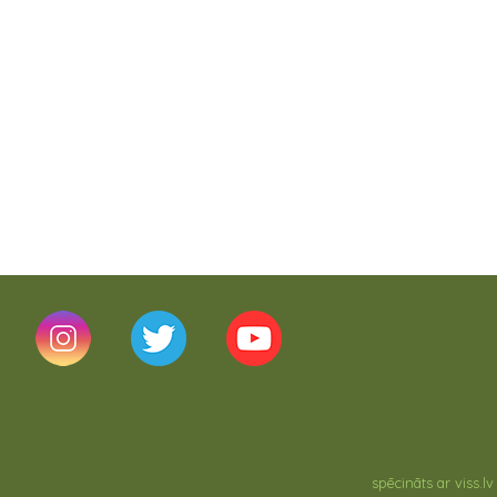
spēcināts ar
viss.lv