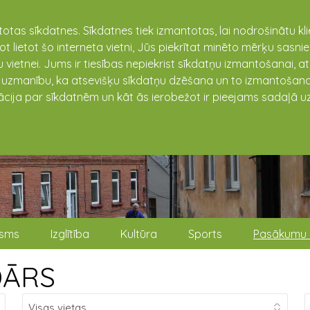
totas sīkdatnes. Sīkdatnes tiek izmantotas, lai nodrošinātu k
not lietot šo interneta vietni, Jūs piekrītat minēto mērķu sas
 vietnei. Jums ir tiesības nepiekrist sīkdatņu izmantošanai, a
t uzmanību, ka atsevišķu sīkdatņu dzēšana un to izmantošana
ācija par sīkdatnēm un kāt ās ierobežot ir pieejams sadaļā uz
isms
Izglītība
Kultūra
Sports
Pasākumu 
DĀRS