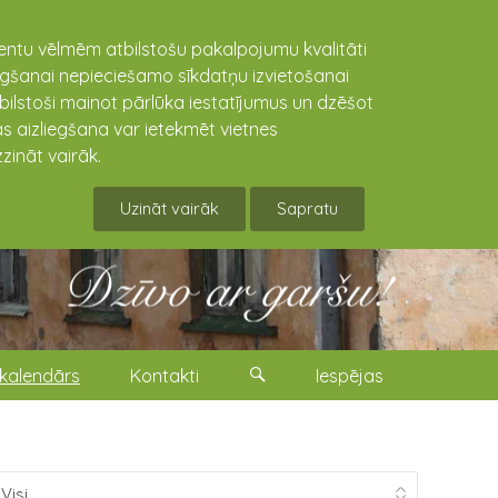
lientu vēlmēm atbilstošu pakalpojumu kvalitāti
niegšanai nepieciešamo sīkdatņu izvietošanai
tbilstoši mainot pārlūka iestatījumus un dzēšot
s aizliegšana var ietekmēt vietnes
zināt vairāk.
Uzināt vairāk
Sapratu
kalendārs
Kontakti
Iespējas