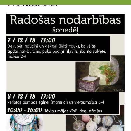
PūraLāde, veikals