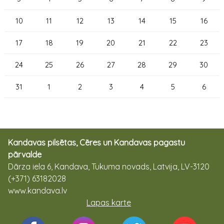
10
11
12
13
14
15
16
17
18
19
20
21
22
23
24
25
26
27
28
29
30
31
1
2
3
4
5
6
Kandavas pilsētas, Cēres un Kandavas pagastu
pārvalde
Dārza iela 6, Kandava, Tukuma novads, Latvija, LV-3120
(+371) 63182028
www.kandava.lv
Lapas karte