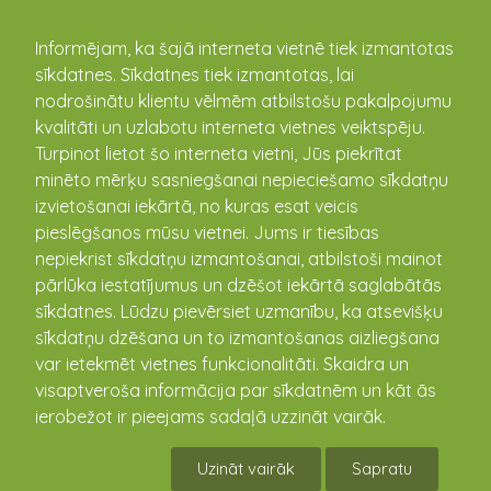
kandava.lv
Informējam, ka šajā interneta vietnē tiek izmantotas
sīkdatnes. Sīkdatnes tiek izmantotas, lai
PASĀKUMU
nodrošinātu klientu vēlmēm atbilstošu pakalpojumu
kvalitāti un uzlabotu interneta vietnes veiktspēju.
KALENDĀRS
Turpinot lietot šo interneta vietni, Jūs piekrītat
minēto mērķu sasniegšanai nepieciešamo sīkdatņu
izvietošanai iekārtā, no kuras esat veicis
pieslēgšanos mūsu vietnei. Jums ir tiesības
nepiekrist sīkdatņu izmantošanai, atbilstoši mainot
pārlūka iestatījumus un dzēšot iekārtā saglabātās
sīkdatnes. Lūdzu pievērsiet uzmanību, ka atsevišķu
sīkdatņu dzēšana un to izmantošanas aizliegšana
var ietekmēt vietnes funkcionalitāti. Skaidra un
visaptveroša informācija par sīkdatnēm un kāt ās
Pērļotas bumbas eglītei
ierobežot ir pieejams sadaļā uzzināt vairāk.
08.12.2018 17:00
Uzināt vairāk
Sapratu