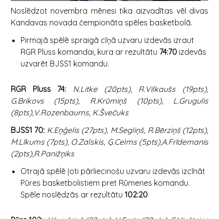
Noslēdzot novembra mēnesi tika aizvadītas vēl divas
Kandavas novada čempionāta spēles basketbolā.
Pirmajā spēlē spraigā cīņā uzvaru izdevās izraut
RGR Pluss komandai, kura ar rezultātu
74:70
izdevās
uzvarēt BJSS1 komandu.
RGR Pluss 74:
N.Litke (20pts), R.Vilkaušs (19pts),
G.Brikovs (15pts), R.Krūmiņš (10pts), L.Grugulis
(8pts),V.Rozenbaums, K.Švečuks
BJSS1 70:
K.Eņģelis (27pts), M.Segliņš, R.Bērziņš (12pts),
M.Līkums (7pts), O.Zalskis, Ģ.Celms (5pts),A.Frīdemanis
(2pts),R.Panižņiks
Otrajā spēlē ļoti pārliecinošu uzvaru izdevās izcīnāt
Pūres basketbolistiem pret Rūmenes komandu.
Spēle noslēdzās ar rezultātu
102:20