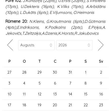
Pūre 102:
J.Kundziņš (22pts), U.Ersts (20pts), S.Vinšteins
(17pts), U.Dekteris (16pts), K.Vilks (11pts), A.Arbidāns
(10pts), L.Dukāts (6pts), E.Viļumsons, O.Heimanis
Rūmene 20:
N.Kleins, G.Krautmanis (6pts),D.Gūtmanis
(4pts),E.Indriksons, K.Podkalns (2pts), E.Piņķis,A.
Jekovičs,T.Zeltzaķis,A.Dzenis,K.Horsts,R.Jakubovics
P
O
T
C
P
S
Sv
27
28
29
30
31
1
2
3
4
5
6
7
8
9
10
11
12
13
14
15
16
17
18
19
20
21
22
23