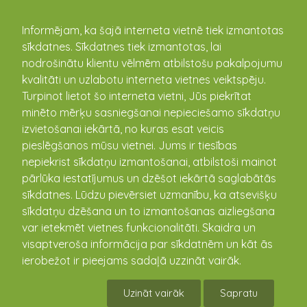
kandava.lv
Informējam, ka šajā interneta vietnē tiek izmantotas
sīkdatnes. Sīkdatnes tiek izmantotas, lai
PASĀKUMU
nodrošinātu klientu vēlmēm atbilstošu pakalpojumu
kvalitāti un uzlabotu interneta vietnes veiktspēju.
KALENDĀRS
Turpinot lietot šo interneta vietni, Jūs piekrītat
minēto mērķu sasniegšanai nepieciešamo sīkdatņu
izvietošanai iekārtā, no kuras esat veicis
pieslēgšanos mūsu vietnei. Jums ir tiesības
nepiekrist sīkdatņu izmantošanai, atbilstoši mainot
pārlūka iestatījumus un dzēšot iekārtā saglabātās
sīkdatnes. Lūdzu pievērsiet uzmanību, ka atsevišķu
sīkdatņu dzēšana un to izmantošanas aizliegšana
var ietekmēt vietnes funkcionalitāti. Skaidra un
visaptveroša informācija par sīkdatnēm un kāt ās
Kandavas novada
ierobežot ir pieejams sadaļā uzzināt vairāk.
čempionāts basketbolā,
Uzināt vairāk
Sapratu
BJSS1 pret RGR Pluss,