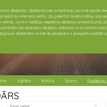
totas sīkdatnes. Sīkdatnes tiek izmantotas, lai nodrošinātu k
not lietot šo interneta vietni, Jūs piekrītat minēto mērķu sas
 vietnei. Jums ir tiesības nepiekrist sīkdatņu izmantošanai, a
t uzmanību, ka atsevišķu sīkdatņu dzēšana un to izmantošana
ācija par sīkdatnēm un kāt ās ierobežot ir pieejams sadaļā uz
isms
Izglītība
Kultūra
Sports
Pasākumu 
DĀRS