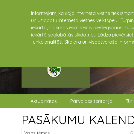
Informējam, ka šajā interneta vietnē tiek izman
un uzlabotu interneta vietnes veiktspēju. Turpi
iekārtā, no kuras esat veicis pieslēgšanos mūsu
iekārtā saglabātās sīkdatnes. Lūdzu pievērsie
funkcionalitāti. Skaidra un visaptveroša inform
Aktualitātes
Pārvaldes teritorija
Tūr
PASĀKUMU KALEN