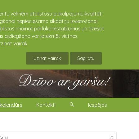
lientu vēlmēm atbilstošu pakalpojumu kvalitāti
niegšanai nepieciešamo sīkdatņu izvietošanai
tbilstoši mainot pārlūka iestatījumus un dzēšot
s aizliegšana var ietekmēt vietnes
zināt vairāk.
Uzināt vairāk
Sapratu
kalendārs
Kontakti
Iespējas