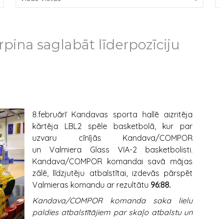
ina saglabāt līderpozīciju
8.februārī Kandavas sporta hallē aizritēja
kārtēja LBL2 spēle basketbolā, kur par
uzvaru cīnījās Kandava/COMPOR
un Valmiera Glass VIA-2 basketbolisti.
Kandava/COMPOR komandai savā mājas
zālē, līdzjutēju atbalstītai, izdevās pārspēt
Valmieras komandu ar rezultātu
96:88.
Kandava/COMPOR komanda saka lielu
paldies atbalstītājiem par skaļo atbalstu un