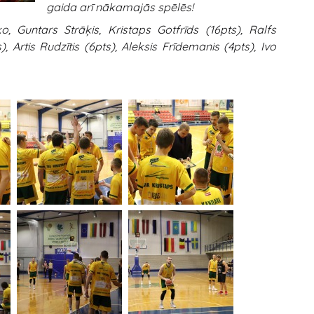
gaida arī nākamajās spēlēs!
o, Guntars Strāķis, Kristaps Gotfrīds (16pts), Ralfs
, Artis Rudzītis (6pts), Aleksis Frīdemanis (4pts), Ivo