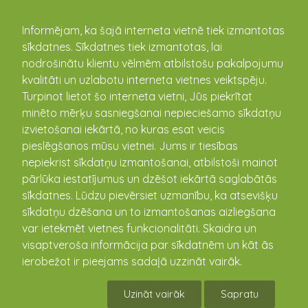
kandava.lv
Informējam, ka šajā interneta vietnē tiek izmantotas
sīkdatnes. Sīkdatnes tiek izmantotas, lai
PASĀKUMU
nodrošinātu klientu vēlmēm atbilstošu pakalpojumu
kvalitāti un uzlabotu interneta vietnes veiktspēju.
KALENDĀRS
Turpinot lietot šo interneta vietni, Jūs piekrītat
minēto mērķu sasniegšanai nepieciešamo sīkdatņu
izvietošanai iekārtā, no kuras esat veicis
pieslēgšanos mūsu vietnei. Jums ir tiesības
nepiekrist sīkdatņu izmantošanai, atbilstoši mainot
pārlūka iestatījumus un dzēšot iekārtā saglabātās
sīkdatnes. Lūdzu pievērsiet uzmanību, ka atsevišķu
sīkdatņu dzēšana un to izmantošanas aizliegšana
var ietekmēt vietnes funkcionalitāti. Skaidra un
visaptveroša informācija par sīkdatnēm un kāt ās
ABC skoliņa KIVS
ierobežot ir pieejams sadaļā uzzināt vairāk.
22.02.2019 17:30
Uzināt vairāk
Sapratu