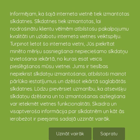
kandava.lv
Informējam, ka šajā interneta vietnē tiek izmantotas
sīkdatnes. Sīkdatnes tiek izmantotas, lai
PASĀKUMU
nodrošinātu klientu vēlmēm atbilstošu pakalpojumu
kvalitāti un uzlabotu interneta vietnes veiktspēju.
KALENDĀRS
Turpinot lietot šo interneta vietni, Jūs piekrītat
minēto mērķu sasniegšanai nepieciešamo sīkdatņu
izvietošanai iekārtā, no kuras esat veicis
pieslēgšanos mūsu vietnei. Jums ir tiesības
nepiekrist sīkdatņu izmantošanai, atbilstoši mainot
pārlūka iestatījumus un dzēšot iekārtā saglabātās
sīkdatnes. Lūdzu pievērsiet uzmanību, ka atsevišķu
sīkdatņu dzēšana un to izmantošanas aizliegšana
var ietekmēt vietnes funkcionalitāti. Skaidra un
visaptveroša informācija par sīkdatnēm un kāt ās
Radošā darbnīca
ierobežot ir pieejams sadaļā uzzināt vairāk.
20.02.2019 17:00 - 19:00
Uzināt vairāk
Sapratu