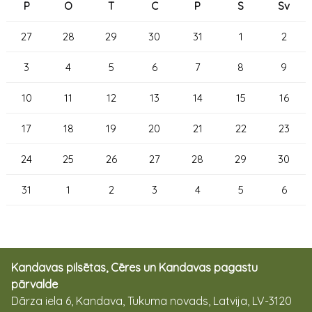
P
O
T
C
P
S
Sv
27
28
29
30
31
1
2
3
4
5
6
7
8
9
10
11
12
13
14
15
16
17
18
19
20
21
22
23
24
25
26
27
28
29
30
31
1
2
3
4
5
6
Kandavas pilsētas, Cēres un Kandavas pagastu
pārvalde
Dārza iela 6, Kandava, Tukuma novads, Latvija, LV-3120