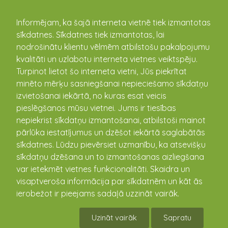
kandava.lv
Informējam, ka šajā interneta vietnē tiek izmantotas
sīkdatnes. Sīkdatnes tiek izmantotas, lai
PASĀKUMU
nodrošinātu klientu vēlmēm atbilstošu pakalpojumu
kvalitāti un uzlabotu interneta vietnes veiktspēju.
KALENDĀRS
Turpinot lietot šo interneta vietni, Jūs piekrītat
minēto mērķu sasniegšanai nepieciešamo sīkdatņu
izvietošanai iekārtā, no kuras esat veicis
pieslēgšanos mūsu vietnei. Jums ir tiesības
nepiekrist sīkdatņu izmantošanai, atbilstoši mainot
pārlūka iestatījumus un dzēšot iekārtā saglabātās
sīkdatnes. Lūdzu pievērsiet uzmanību, ka atsevišķu
sīkdatņu dzēšana un to izmantošanas aizliegšana
var ietekmēt vietnes funkcionalitāti. Skaidra un
visaptveroša informācija par sīkdatnēm un kāt ās
Lienītes Bērziņas gleznu
ierobežot ir pieejams sadaļā uzzināt vairāk.
izstāde "ZOOM"
Uzināt vairāk
Sapratu