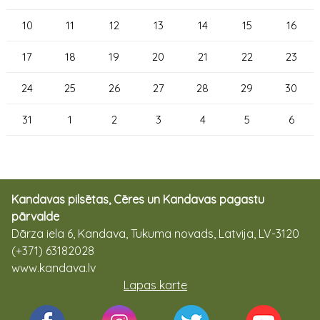
10
11
12
13
14
15
16
17
18
19
20
21
22
23
24
25
26
27
28
29
30
31
1
2
3
4
5
6
Kandavas pilsētas, Cēres un Kandavas pagastu
pārvalde
Dārza iela 6, Kandava, Tukuma novads, Latvija, LV-3120
(+371) 63182028
www.kandava.lv
Lapas karte