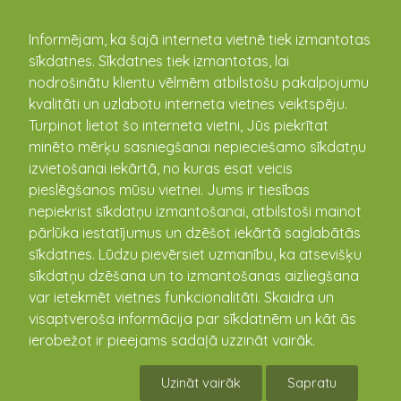
kandava.lv
Informējam, ka šajā interneta vietnē tiek izmantotas
sīkdatnes. Sīkdatnes tiek izmantotas, lai
PASĀKUMU
nodrošinātu klientu vēlmēm atbilstošu pakalpojumu
kvalitāti un uzlabotu interneta vietnes veiktspēju.
KALENDĀRS
Turpinot lietot šo interneta vietni, Jūs piekrītat
minēto mērķu sasniegšanai nepieciešamo sīkdatņu
izvietošanai iekārtā, no kuras esat veicis
pieslēgšanos mūsu vietnei. Jums ir tiesības
nepiekrist sīkdatņu izmantošanai, atbilstoši mainot
pārlūka iestatījumus un dzēšot iekārtā saglabātās
sīkdatnes. Lūdzu pievērsiet uzmanību, ka atsevišķu
sīkdatņu dzēšana un to izmantošanas aizliegšana
var ietekmēt vietnes funkcionalitāti. Skaidra un
visaptveroša informācija par sīkdatnēm un kāt ās
Mātes dienas koncerts Zantes
ierobežot ir pieejams sadaļā uzzināt vairāk.
pamatskolai
Uzināt vairāk
Sapratu