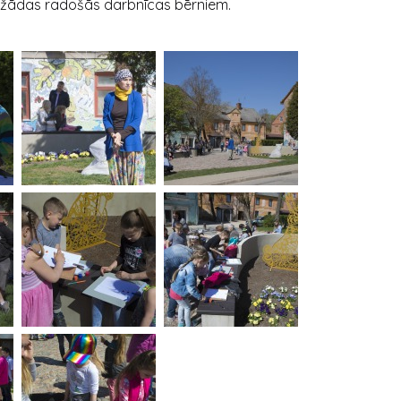
dažādas radošās darbnīcas bērniem.