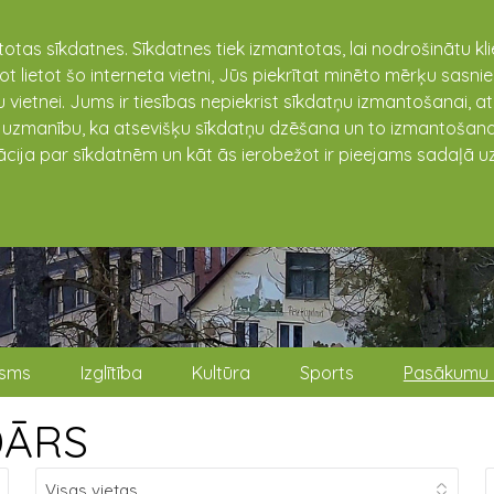
totas sīkdatnes. Sīkdatnes tiek izmantotas, lai nodrošinātu k
not lietot šo interneta vietni, Jūs piekrītat minēto mērķu sas
 vietnei. Jums ir tiesības nepiekrist sīkdatņu izmantošanai, a
t uzmanību, ka atsevišķu sīkdatņu dzēšana un to izmantošana
ācija par sīkdatnēm un kāt ās ierobežot ir pieejams sadaļā uz
isms
Izglītība
Kultūra
Sports
Pasākumu 
DĀRS