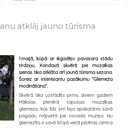
nu atklāj jauno tūrisma
1.maijā, kopā ar ikgadējo pavasara stādu
tirdziņu, Kandavā skvērā pie mozaīkas
sienas tika atklāta arī jaunā tūrisma sezona.
Šoreiz ar interesantu pasākumu “Gliemeža
modināšana”.
Skvērā tika uzstādīts pirms diviem gadiem
Mākslas plenērā tapušais mozaīkas
gliemezis, kas līdz šim bija apskatāms savā
pagaidu mājvietā pie novada muzeja. Nu
gliemezītis ir savā īstajā vietā pilsētas centra