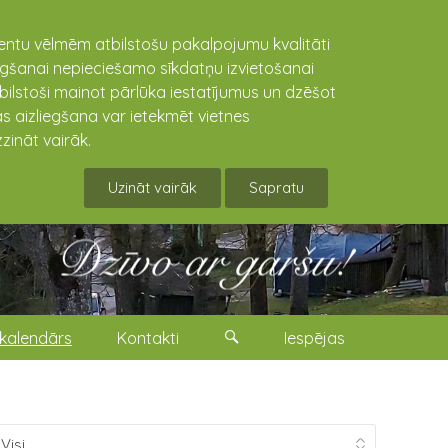
lientu vēlmēm atbilstošu pakalpojumu kvalitāti
niegšanai nepieciešamo sīkdatņu izvietošanai
tbilstoši mainot pārlūka iestatījumus un dzēšot
s aizliegšana var ietekmēt vietnes
zināt vairāk.
Uzināt vairāk
Sapratu
kalendārs
Kontakti
Iespējas