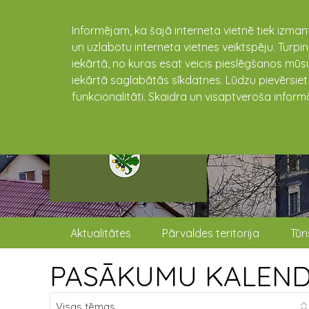
Informējam, ka šajā interneta vietnē tiek izman
un uzlabotu interneta vietnes veiktspēju. Turpi
iekārtā, no kuras esat veicis pieslēgšanos mūsu
iekārtā saglabātās sīkdatnes. Lūdzu pievērsie
funkcionalitāti. Skaidra un visaptveroša inform
Aktualitātes
Pārvaldes teritorija
Tūr
PASĀKUMU KALEN