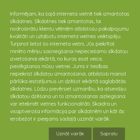
kandava.lv
Informējam, ka šajā interneta vietnē tiek izmantotas
sīkdatnes. Sīkdatnes tiek izmantotas, lai
PASĀKUMU
nodrošinātu klientu vēlmēm atbilstošu pakalpojumu
kvalitāti un uzlabotu interneta vietnes veiktspēju.
KALENDĀRS
Turpinot lietot šo interneta vietni, Jūs piekrītat
minēto mērķu sasniegšanai nepieciešamo sīkdatņu
izvietošanai iekārtā, no kuras esat veicis
pieslēgšanos mūsu vietnei. Jums ir tiesības
nepiekrist sīkdatņu izmantošanai, atbilstoši mainot
pārlūka iestatījumus un dzēšot iekārtā saglabātās
sīkdatnes. Lūdzu pievērsiet uzmanību, ka atsevišķu
sīkdatņu dzēšana un to izmantošanas aizliegšana
var ietekmēt vietnes funkcionalitāti. Skaidra un
visaptveroša informācija par sīkdatnēm un kāt ās
Kandavā atvērts jauns
ierobežot ir pieejams sadaļā uzzināt vairāk.
sieviešu apģērbu veikals
Uzināt vairāk
Sapratu
“Donna”