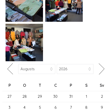
P
O
T
C
P
S
Sv
27
28
29
30
31
1
2
3
4
5
6
7
8
9