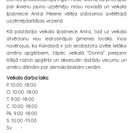
par ikvienu jauno uzņēmēju mūsu novadā un veikala
īpašniecei Anitai Meierei vēlēja izdošanos izvēlētajā
uzņēmējdarbības virzienā.
Kā pastāstīja veikala īpašniece Anita, tad uz veikala
atvēršanu viņu iedrošinājuši ģimenes locekļi. Viņa
novērojusi, ka Kandavā ir ļoti ierobežota izvēle lielāka
izmēra apģērbiem, tāpēc veikalā “Donna” pieejami
Itālijā ražoti apģērbi un aksesuāri dažādu vecumu un
izmēru dāmām par demokrātiskām cenām.
Veikala darba laiks:
P. 10:00 -18:00
O. 10:00 -18:00
T. 9:00 -18:00
C. 10:00 -18:00
Pk. 9:00 -18:00
S. 10:00 -15:00
Sv. -