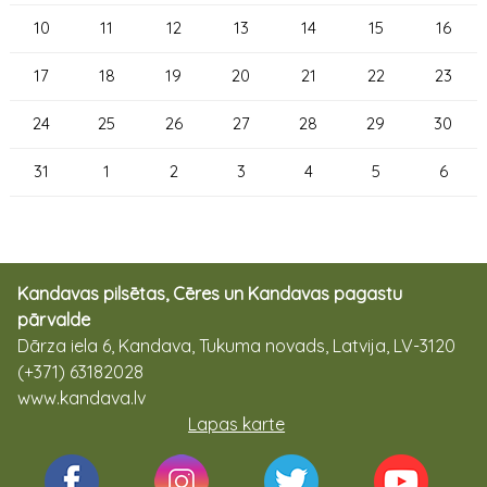
10
11
12
13
14
15
16
17
18
19
20
21
22
23
24
25
26
27
28
29
30
31
1
2
3
4
5
6
Kandavas pilsētas, Cēres un Kandavas pagastu
pārvalde
Dārza iela 6, Kandava, Tukuma novads, Latvija, LV-3120
(+371) 63182028
www.kandava.lv
Lapas karte