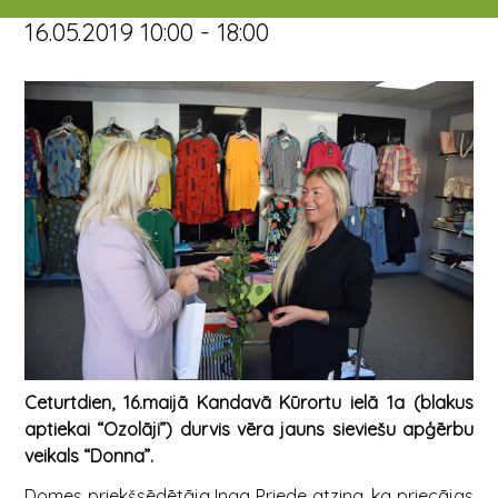
16.05.2019 10:00 - 18:00
Ceturtdien, 16.maijā Kandavā Kūrortu ielā 1a (blakus
aptiekai “Ozolāji”) durvis vēra jauns sieviešu apģērbu
veikals “Donna”.
Domes priekšsēdētāja Inga Priede atzina, ka priecājas