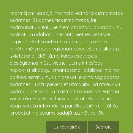
kandava.lv
Informējam, ka šajā interneta vietnē tiek izmantotas
sīkdatnes. Sīkdatnes tiek izmantotas, lai
PASĀKUMU
nodrošinātu klientu vēlmēm atbilstošu pakalpojumu
kvalitāti un uzlabotu interneta vietnes veiktspēju.
KALENDĀRS
Turpinot lietot šo interneta vietni, Jūs piekrītat
minēto mērķu sasniegšanai nepieciešamo sīkdatņu
izvietošanai iekārtā, no kuras esat veicis
pieslēgšanos mūsu vietnei. Jums ir tiesības
nepiekrist sīkdatņu izmantošanai, atbilstoši mainot
pārlūka iestatījumus un dzēšot iekārtā saglabātās
sīkdatnes. Lūdzu pievērsiet uzmanību, ka atsevišķu
sīkdatņu dzēšana un to izmantošanas aizliegšana
var ietekmēt vietnes funkcionalitāti. Skaidra un
visaptveroša informācija par sīkdatnēm un kāt ās
Vasaras plenēra darbu
ierobežot ir pieejams sadaļā uzzināt vairāk.
izstāde "Izglezno Enguri"
Uzināt vairāk
Sapratu