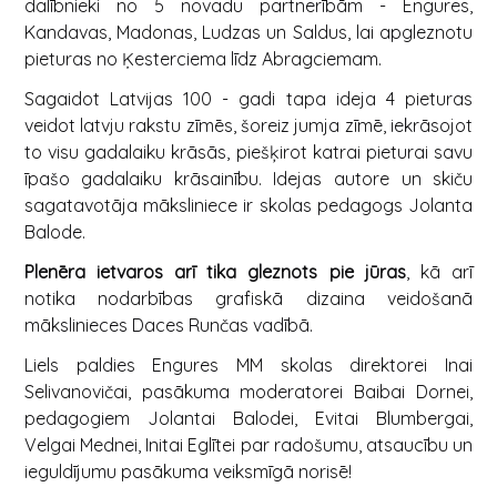
dalībnieki no 5 novadu partnerībām - Engures,
Kandavas, Madonas, Ludzas un Saldus, lai apgleznotu
pieturas no Ķesterciema līdz Abragciemam.
Sagaidot Latvijas 100 - gadi tapa ideja 4 pieturas
veidot latvju rakstu zīmēs, šoreiz jumja zīmē, iekrāsojot
to visu gadalaiku krāsās, piešķirot katrai pieturai savu
īpašo gadalaiku krāsainību. Idejas autore un skiču
sagatavotāja māksliniece ir skolas pedagogs Jolanta
Balode.
Plenēra ietvaros arī tika gleznots pie jūras
, kā arī
notika nodarbības grafiskā dizaina veidošanā
mākslinieces Daces Runčas vadībā.
Liels paldies Engures MM skolas direktorei Inai
Selivanovičai, pasākuma moderatorei Baibai Dornei,
pedagogiem Jolantai Balodei, Evitai Blumbergai,
Velgai Mednei, Initai Eglītei par radošumu, atsaucību un
ieguldījumu pasākuma veiksmīgā norisē!