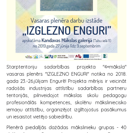
Starpteritoriju sadarbības projekta "4×māksla"
vasaras plenērs "IZGLEZNO ENGURI" notika no 2018.
gada 23.-26.jūlijam Engurē! Projekta mērķis ir veicināt
radošās industrijas attīstību sadarbības partneru
teritorijās, pilnveidojot mākslas skolu pedagogu
profesionālās kompetences, skolēnu māksliniecisko
iemaņu attīstību, organizējot izglītojošus pasākumus
un iesaistot vietējo sabiedrību.
Plenērā piedalījās dažādas mākslinieku grupas - 40