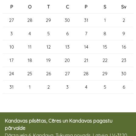
P
O
T
C
P
S
Sv
27
28
29
30
31
1
2
3
4
5
6
7
8
9
10
11
12
13
14
15
16
17
18
19
20
21
22
23
24
25
26
27
28
29
30
31
1
2
3
4
5
6
Kandavas pilsētas, Cēres un Kandavas pagastu
pārvalde
Dārza iela 6, Kandava, Tukuma novads, Latvija, LV-3120