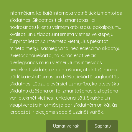
kandava.lv
Informējam, ka šajā interneta vietnē tiek izmantotas
sīkdatnes. Sīkdatnes tiek izmantotas, lai
PASĀKUMU
nodrošinātu klientu vēlmēm atbilstošu pakalpojumu
kvalitāti un uzlabotu interneta vietnes veiktspēju.
KALENDĀRS
Turpinot lietot šo interneta vietni, Jūs piekrītat
minēto mērķu sasniegšanai nepieciešamo sīkdatņu
izvietošanai iekārtā, no kuras esat veicis
pieslēgšanos mūsu vietnei. Jums ir tiesības
nepiekrist sīkdatņu izmantošanai, atbilstoši mainot
pārlūka iestatījumus un dzēšot iekārtā saglabātās
sīkdatnes. Lūdzu pievērsiet uzmanību, ka atsevišķu
sīkdatņu dzēšana un to izmantošanas aizliegšana
var ietekmēt vietnes funkcionalitāti. Skaidra un
visaptveroša informācija par sīkdatnēm un kāt ās
Kandavas novada atklātais
ierobežot ir pieejams sadaļā uzzināt vairāk.
futbola čempionāts 7x7
Uzināt vairāk
Sapratu
vīriešiem, 30.07.2019. -