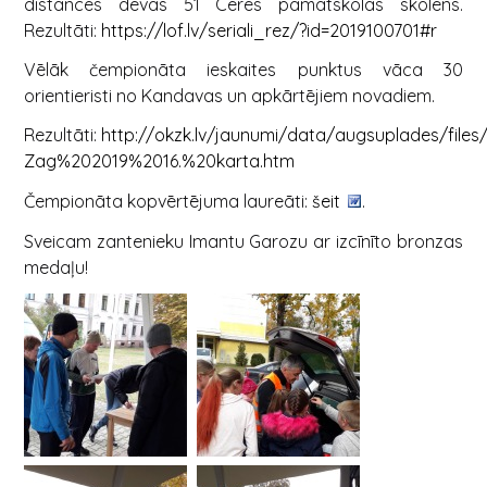
distancēs devās 51 Cēres pamatskolas skolēns.
Rezultāti:
https://lof.lv/seriali_rez/?id=2019100701#r
Vēlāk čempionāta ieskaites punktus vāca 30
orientieristi no Kandavas un apkārtējiem novadiem.
Rezultāti:
http://okzk.lv/jaunumi/data/augsuplades/files/
Zag%202019%2016.%20karta.htm
Čempionāta kopvērtējuma laureāti:
šeit
.
Sveicam zantenieku Imantu Garozu ar izcīnīto bronzas
medaļu!