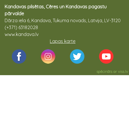
Kandavas pilsētas, Cēres un Kandavas pagastu
pārvalde
Dārza iela 6, Kandava, Tukuma novads, Latvija, LV-3120
(+371) 63182028
www.kandava.lv
Lapas karte
spēcināts ar
viss.lv