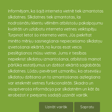
kandava.lv
Informējam, ka šajā interneta vietnē tiek izmantotas
sīkdatnes. Sīkdatnes tiek izmantotas, lai
PASĀKUMU
nodrošinātu klientu vēlmēm atbilstošu pakalpojumu
kvalitāti un uzlabotu interneta vietnes veiktspēju.
KALENDĀRS
Turpinot lietot šo interneta vietni, Jūs piekrītat
minēto mērķu sasniegšanai nepieciešamo sīkdatņu
izvietošanai iekārtā, no kuras esat veicis
pieslēgšanos mūsu vietnei. Jums ir tiesības
nepiekrist sīkdatņu izmantošanai, atbilstoši mainot
pārlūka iestatījumus un dzēšot iekārtā saglabātās
sīkdatnes. Lūdzu pievērsiet uzmanību, ka atsevišķu
sīkdatņu dzēšana un to izmantošanas aizliegšana
var ietekmēt vietnes funkcionalitāti. Skaidra un
visaptveroša informācija par sīkdatnēm un kāt ās
Noslēgusies Kandavas
ierobežot ir pieejams sadaļā uzzināt vairāk.
novada atklātā čempionāta
Uzināt vairāk
Sapratu
orientēšanās sportā 2019.