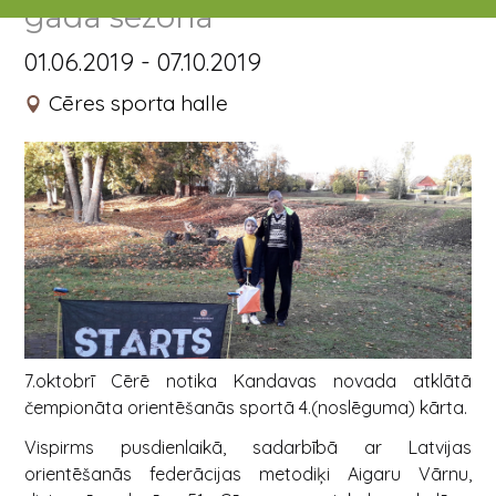
gada sezona
01.06.2019 - 07.10.2019
Cēres sporta halle
7.oktobrī Cērē notika Kandavas novada atklātā
čempionāta orientēšanās sportā 4.(noslēguma) kārta.
Vispirms pusdienlaikā, sadarbībā ar Latvijas
orientēšanās federācijas metodiķi Aigaru Vārnu,