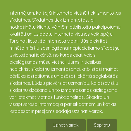
kandava.lv
Informējam, ka šajā interneta vietnē tiek izmantotas
sīkdatnes. Sīkdatnes tiek izmantotas, lai
PASĀKUMU
nodrošinātu klientu vēlmēm atbilstošu pakalpojumu
kvalitāti un uzlabotu interneta vietnes veiktspēju.
KALENDĀRS
Turpinot lietot šo interneta vietni, Jūs piekrītat
minēto mērķu sasniegšanai nepieciešamo sīkdatņu
izvietošanai iekārtā, no kuras esat veicis
pieslēgšanos mūsu vietnei. Jums ir tiesības
nepiekrist sīkdatņu izmantošanai, atbilstoši mainot
pārlūka iestatījumus un dzēšot iekārtā saglabātās
sīkdatnes. Lūdzu pievērsiet uzmanību, ka atsevišķu
sīkdatņu dzēšana un to izmantošanas aizliegšana
var ietekmēt vietnes funkcionalitāti. Skaidra un
visaptveroša informācija par sīkdatnēm un kāt ās
Māksla taupit gudri- mazāk ir
ierobežot ir pieejams sadaļā uzzināt vairāk.
vairāk
Uzināt vairāk
Sapratu