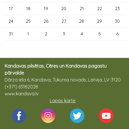
17
18
19
20
21
22
23
24
25
26
27
28
29
30
31
1
2
3
4
5
6
Kandavas pilsētas, Cēres un Kandavas pagastu
pārvalde
Dārza iela 6, Kandava, Tukuma novads, Latvija, LV-3120
(+371) 63182028
www.kandava.lv
Lapas karte