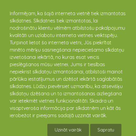
kandava.lv
Informējam, ka šajā interneta vietnē tiek izmantotas
sīkdatnes. Sīkdatnes tiek izmantotas, lai
PASĀKUMU
nodrošinātu klientu vēlmēm atbilstošu pakalpojumu
kvalitāti un uzlabotu interneta vietnes veiktspēju.
KALENDĀRS
Turpinot lietot šo interneta vietni, Jūs piekrītat
minēto mērķu sasniegšanai nepieciešamo sīkdatņu
izvietošanai iekārtā, no kuras esat veicis
pieslēgšanos mūsu vietnei. Jums ir tiesības
nepiekrist sīkdatņu izmantošanai, atbilstoši mainot
pārlūka iestatījumus un dzēšot iekārtā saglabātās
sīkdatnes. Lūdzu pievērsiet uzmanību, ka atsevišķu
sīkdatņu dzēšana un to izmantošanas aizliegšana
var ietekmēt vietnes funkcionalitāti. Skaidra un
visaptveroša informācija par sīkdatnēm un kāt ās
Cēres amatierteātra "Saime"
ierobežot ir pieejams sadaļā uzzināt vairāk.
izrāde "Šedevrs"
Uzināt vairāk
Sapratu