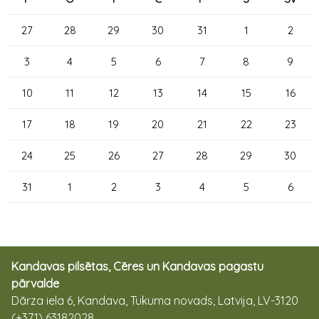
27
28
29
30
31
1
2
3
4
5
6
7
8
9
10
11
12
13
14
15
16
17
18
19
20
21
22
23
24
25
26
27
28
29
30
31
1
2
3
4
5
6
Kandavas pilsētas, Cēres un Kandavas pagastu
pārvalde
Dārza iela 6, Kandava, Tukuma novads, Latvija, LV-3120
(+371) 63182028