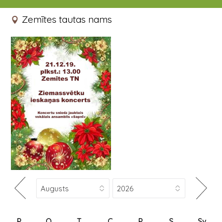
21.12.2019 13:00 - 14:00
Zemītes tautas nams
P
O
T
C
P
S
Sv