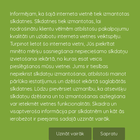
kandava.lv
Informējam, ka šajā interneta vietnē tiek izmantotas
sīkdatnes. Sīkdatnes tiek izmantotas, lai
PASĀKUMU
nodrošinātu klientu vēlmēm atbilstošu pakalpojumu
kvalitāti un uzlabotu interneta vietnes veiktspēju.
KALENDĀRS
Turpinot lietot šo interneta vietni, Jūs piekrītat
minēto mērķu sasniegšanai nepieciešamo sīkdatņu
izvietošanai iekārtā, no kuras esat veicis
pieslēgšanos mūsu vietnei. Jums ir tiesības
nepiekrist sīkdatņu izmantošanai, atbilstoši mainot
pārlūka iestatījumus un dzēšot iekārtā saglabātās
sīkdatnes. Lūdzu pievērsiet uzmanību, ka atsevišķu
sīkdatņu dzēšana un to izmantošanas aizliegšana
var ietekmēt vietnes funkcionalitāti. Skaidra un
visaptveroša informācija par sīkdatnēm un kāt ās
Ziemassvētku ieskaņas
ierobežot ir pieejams sadaļā uzzināt vairāk.
koncerts
Uzināt vairāk
Sapratu