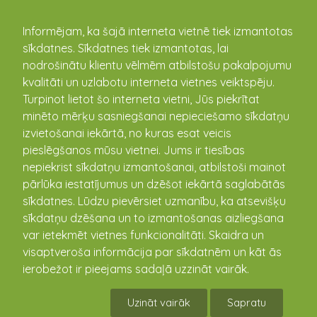
kandava.lv
Informējam, ka šajā interneta vietnē tiek izmantotas
sīkdatnes. Sīkdatnes tiek izmantotas, lai
PASĀKUMU
nodrošinātu klientu vēlmēm atbilstošu pakalpojumu
kvalitāti un uzlabotu interneta vietnes veiktspēju.
KALENDĀRS
Turpinot lietot šo interneta vietni, Jūs piekrītat
minēto mērķu sasniegšanai nepieciešamo sīkdatņu
izvietošanai iekārtā, no kuras esat veicis
pieslēgšanos mūsu vietnei. Jums ir tiesības
nepiekrist sīkdatņu izmantošanai, atbilstoši mainot
pārlūka iestatījumus un dzēšot iekārtā saglabātās
sīkdatnes. Lūdzu pievērsiet uzmanību, ka atsevišķu
sīkdatņu dzēšana un to izmantošanas aizliegšana
var ietekmēt vietnes funkcionalitāti. Skaidra un
visaptveroša informācija par sīkdatnēm un kāt ās
Latviešu kino "Klases
ierobežot ir pieejams sadaļā uzzināt vairāk.
salidojums 2"
Uzināt vairāk
Sapratu