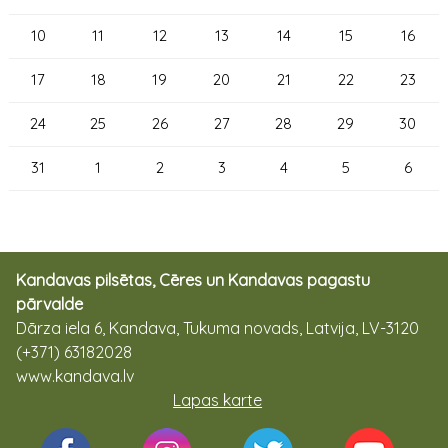
10
11
12
13
14
15
16
17
18
19
20
21
22
23
24
25
26
27
28
29
30
31
1
2
3
4
5
6
Kandavas pilsētas, Cēres un Kandavas pagastu
pārvalde
Dārza iela 6, Kandava, Tukuma novads, Latvija, LV-3120
(+371) 63182028
www.kandava.lv
Lapas karte