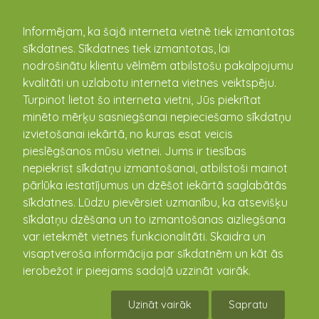
kandava.lv
Informējam, ka šajā interneta vietnē tiek izmantotas
sīkdatnes. Sīkdatnes tiek izmantotas, lai
PASĀKUMU
nodrošinātu klientu vēlmēm atbilstošu pakalpojumu
kvalitāti un uzlabotu interneta vietnes veiktspēju.
KALENDĀRS
Turpinot lietot šo interneta vietni, Jūs piekrītat
minēto mērķu sasniegšanai nepieciešamo sīkdatņu
izvietošanai iekārtā, no kuras esat veicis
pieslēgšanos mūsu vietnei. Jums ir tiesības
nepiekrist sīkdatņu izmantošanai, atbilstoši mainot
pārlūka iestatījumus un dzēšot iekārtā saglabātās
sīkdatnes. Lūdzu pievērsiet uzmanību, ka atsevišķu
sīkdatņu dzēšana un to izmantošanas aizliegšana
var ietekmēt vietnes funkcionalitāti. Skaidra un
visaptveroša informācija par sīkdatnēm un kāt ās
Gleznu izstāde "Aizdars"
ierobežot ir pieejams sadaļā uzzināt vairāk.
12.02.2020 10:00 - 07.03.2020 - 16:00
Uzināt vairāk
Sapratu