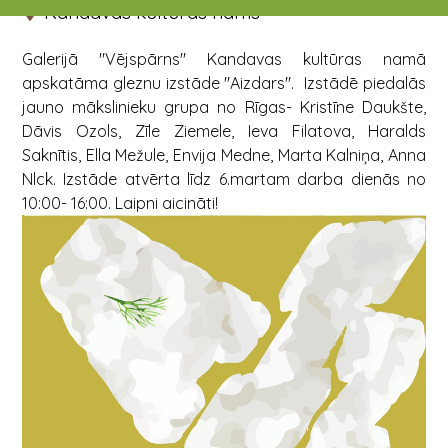
Kandavas kultūras nams
Galerijā "Vējspārns" Kandavas kultūras namā
apskatāma gleznu izstāde "Aizdars". Izstādē piedalās
jauno mākslinieku grupa no Rīgas- Kristīne Daukšte,
Dāvis Ozols, Zīle Ziemele, Ieva Filatova, Haralds
Saknītis, Ella Mežule, Envija Medne, Marta Kalniņa, Anna
Nlck. Izstāde atvērta līdz 6.martam darba dienās no
10:00- 16:00. Laipni aicināti!