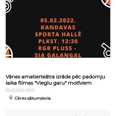
Vānes amatierteātra izrāde pēc padomju
laika filmas "Vieglu garu" motīviem
05.02.2022 13:00
Cēres sākumskola