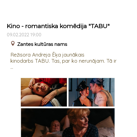
Kino - romantiska komēdija "TABU"
09.02.2022 19:00
Zantes kultūras nams
Režisora Andreja Ēķa jaunākais
kinodarbs TABU. Tas, par ko nerunājam. Tā ir
...