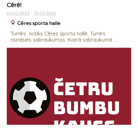
Cērē!
02.02.2022 - 23.02.2022
Cēres sporta halle
Turnīrs notiks Cēres sporta hallē. Turnīrs
risināsies sabraukumos. Katrā sabraukumā ...