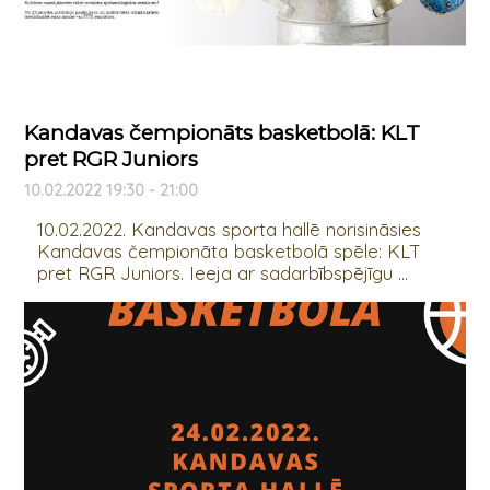
Kandavas čempionāts basketbolā: KLT
pret RGR Juniors
10.02.2022 19:30 - 21:00
10.02.2022. Kandavas sporta hallē norisināsies
Kandavas čempionāta basketbolā spēle: KLT
pret RGR Juniors. Ieeja ar sadarbībspējīgu ...