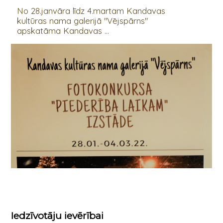
No 28.janvāra līdz 4.martam Kandavas
kultūras nama galerijā "Vējspārns"
apskatāma Kandavas ...
Iedzīvotāju ievērībai