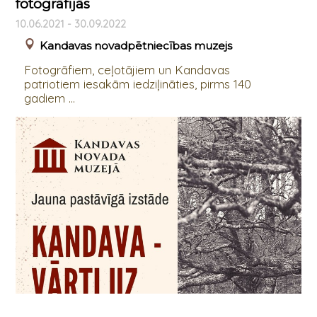
fotogrāfijās
10.06.2021 - 30.09.2022
Kandavas novadpētniecības muzejs
Fotogrāfiem, ceļotājiem un Kandavas
patriotiem iesakām iedziļināties, pirms 140
gadiem ...