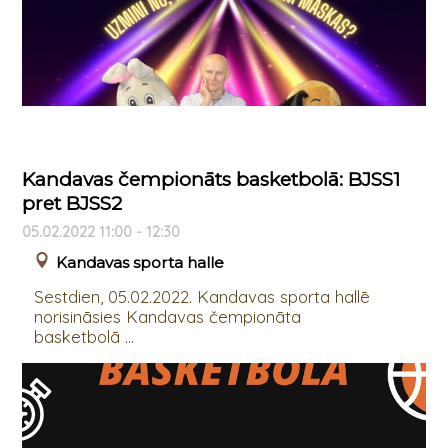
Kandavas čempionāts basketbolā: BJSS1
pret BJSS2
05.02.2022 11:00 - 12:30
Kandavas sporta halle
Sestdien, 05.02.2022. Kandavas sporta hallē
norisināsies Kandavas čempionāta
basketbolā ...