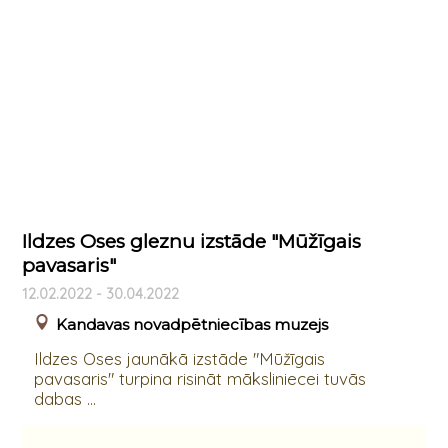
Ildzes Oses gleznu izstāde "Mūžīgais
pavasaris"
12.02.2022 - 30.04.2022
Kandavas novadpētniecības muzejs
Ildzes Oses jaunākā izstāde "Mūžīgais
pavasaris" turpina risināt māksliniecei tuvās
dabas ...