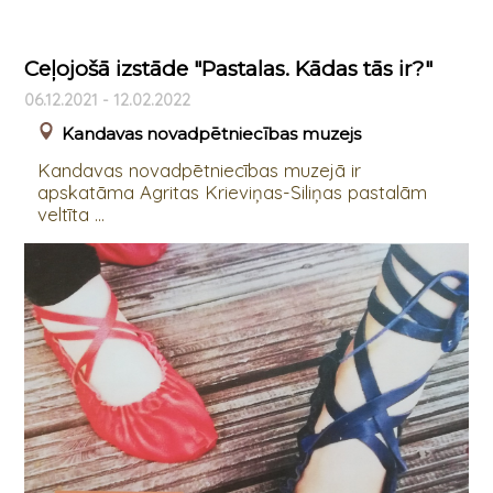
Ceļojošā izstāde "Pastalas. Kādas tās ir?"
06.12.2021 - 12.02.2022
Kandavas novadpētniecības muzejs
Kandavas novadpētniecības muzejā ir
apskatāma Agritas Krieviņas-Siliņas pastalām
veltīta ...