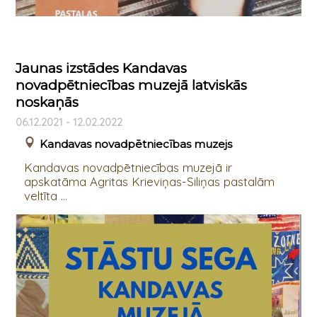
Jaunas izstādes Kandavas
novadpētniecības muzejā latviskās
noskaņās
06.12.2021 - 12.02.2022
Kandavas novadpētniecības muzejs
Kandavas novadpētniecības muzejā ir
apskatāma Agritas Krieviņas-Siliņas pastalām
veltīta ...