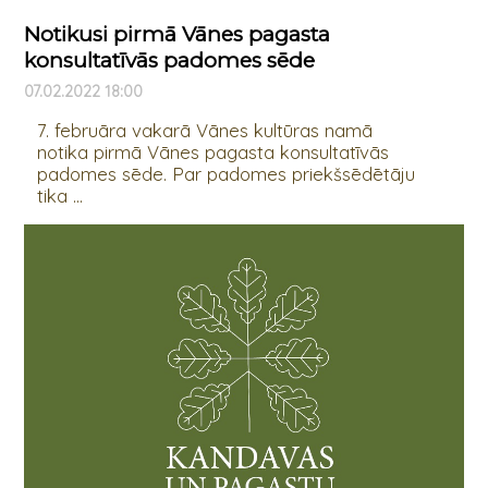
Notikusi pirmā Vānes pagasta
konsultatīvās padomes sēde
07.02.2022 18:00
7. februāra vakarā Vānes kultūras namā
notika pirmā Vānes pagasta konsultatīvās
padomes sēde. Par padomes priekšsēdētāju
tika ...