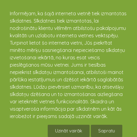
kandava.lv
Informējam, ka šajā interneta vietnē tiek izmantotas
sīkdatnes. Sīkdatnes tiek izmantotas, lai
nodrošinātu klientu vēlmēm atbilstošu pakalpojumu
PASĀKUMU
kvalitāti un uzlabotu interneta vietnes veiktspēju.
Turpinot lietot šo interneta vietni, Jūs piekrītat
KALENDĀRS
minēto mērķu sasniegšanai nepieciešamo sīkdatņu
izvietošanai iekārtā, no kuras esat veicis
pieslēgšanos mūsu vietnei. Jums ir tiesības
nepiekrist sīkdatņu izmantošanai, atbilstoši mainot
pārlūka iestatījumus un dzēšot iekārtā saglabātās
sīkdatnes. Lūdzu pievērsiet uzmanību, ka atsevišķu
sīkdatņu dzēšana un to izmantošanas aizliegšana
var ietekmēt vietnes funkcionalitāti. Skaidra un
visaptveroša informācija par sīkdatnēm un kāt ās
ierobežot ir pieejams sadaļā uzzināt vairāk.
Vandzenes TN Izrāde "Kāzas"
Uzināt vairāk
Sapratu