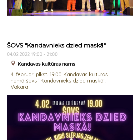
ŠOVS "Kandavnieks dzied maskā"
04.02.2022 19:00 - 21:00
Kandavas kultūras nams
4. februārī plkst. 19.00 Kandavas kultūras
namā šovs "Kandavnieks dzied maskā".
Vakara ...