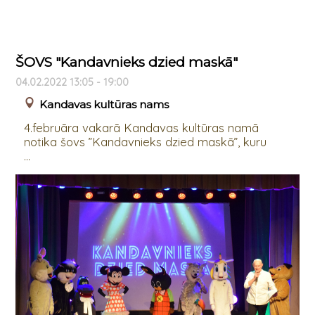
ŠOVS "Kandavnieks dzied maskā"
04.02.2022 13:05 - 19:00
Kandavas kultūras nams
4.februāra vakarā Kandavas kultūras namā
notika šovs ”Kandavnieks dzied maskā”, kuru
...