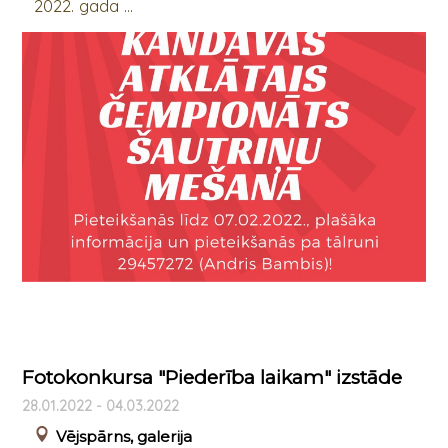
2022. gada ...
Fotokonkursa "Piederība laikam" izstāde
28.01.2022 - 04.03.2022
Vējspārns, galerija