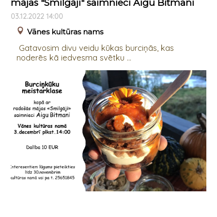
mājas "Smilgāji" saimnieci Aigu Bitmani
03.12.2022 14:00
Vānes kultūras nams
Gatavosim divu veidu kūkas burciņās, kas
noderēs kā iedvesma svētku ...