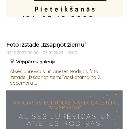
Foto izstāde „Izsapņot ziemu”
02.12.2022 09:00 - 05.01.2023 - 13:00
Vējspārns, galerija
Alises Jurēvicas un Anetes Rodiņas foto
izstāde „Izsapņot ziemu”apskatāma no 2.
decembra ...