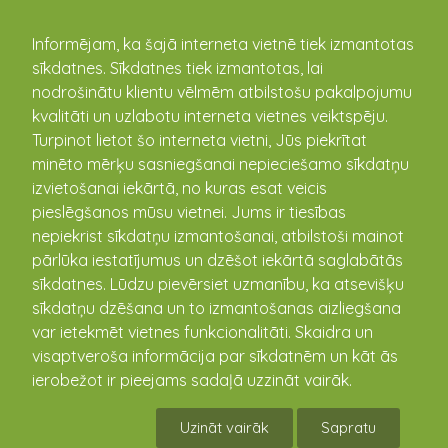
kandava.lv
Informējam, ka šajā interneta vietnē tiek izmantotas
sīkdatnes. Sīkdatnes tiek izmantotas, lai
nodrošinātu klientu vēlmēm atbilstošu pakalpojumu
PASĀKUMU
kvalitāti un uzlabotu interneta vietnes veiktspēju.
Turpinot lietot šo interneta vietni, Jūs piekrītat
KALENDĀRS
minēto mērķu sasniegšanai nepieciešamo sīkdatņu
izvietošanai iekārtā, no kuras esat veicis
pieslēgšanos mūsu vietnei. Jums ir tiesības
nepiekrist sīkdatņu izmantošanai, atbilstoši mainot
pārlūka iestatījumus un dzēšot iekārtā saglabātās
sīkdatnes. Lūdzu pievērsiet uzmanību, ka atsevišķu
sīkdatņu dzēšana un to izmantošanas aizliegšana
var ietekmēt vietnes funkcionalitāti. Skaidra un
visaptveroša informācija par sīkdatnēm un kāt ās
ierobežot ir pieejams sadaļā uzzināt vairāk.
Pirmsskolas vecuma bērnu aktīvās atpūtas
stunda
Uzināt vairāk
Sapratu