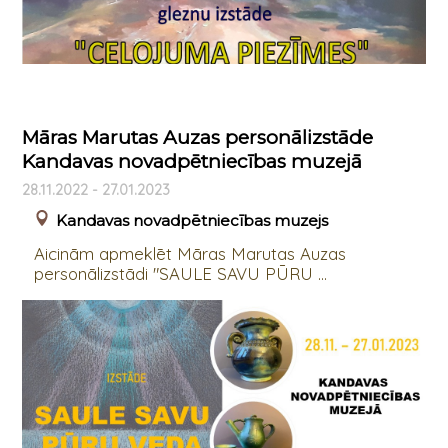
Māras Marutas Auzas personālizstāde
Kandavas novadpētniecības muzejā
28.11.2022 - 27.01.2023
Kandavas novadpētniecības muzejs
Aicinām apmeklēt Māras Marutas Auzas
personālizstādi "SAULE SAVU PŪRU ...