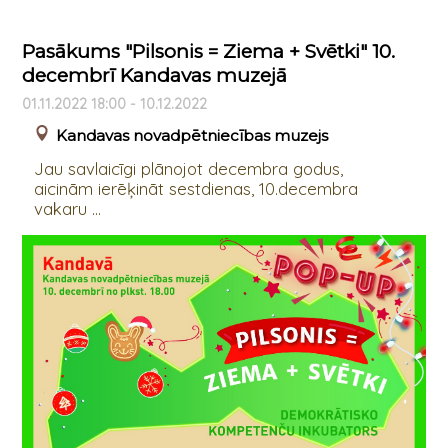
Pasākums "Pilsonis = Ziema + Svētki" 10.
decembrī Kandavas muzejā
01.11.2022 18:00 - 10.12.2022
Kandavas novadpētniecības muzejs
Jau savlaicīgi plānojot decembra godus,
aicinām ierēķināt sestdienas, 10.decembra
vakaru ...