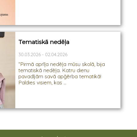
Tematiskā nedēļa
30.03.2026 - 02.04.2026
“Pirmā aprīļa nedēļa mūsu skolā, bija
tematiskā nedēļa. Katru dienu
pavadījām savā apğērba tematikā!
Paldies visiem, kas ...