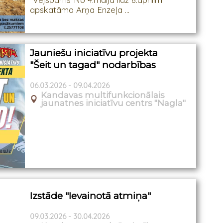
apskatāma Arņa Enzeļa ...
Jauniešu iniciatīvu projekta
"Šeit un tagad" nodarbības
06.03.2026 - 09.04.2026
Kandavas multifunkcionālais
jaunatnes iniciatīvu centrs "Nagla"
Izstāde "Ievainotā atmiņa"
09.03.2026 - 30.04.2026