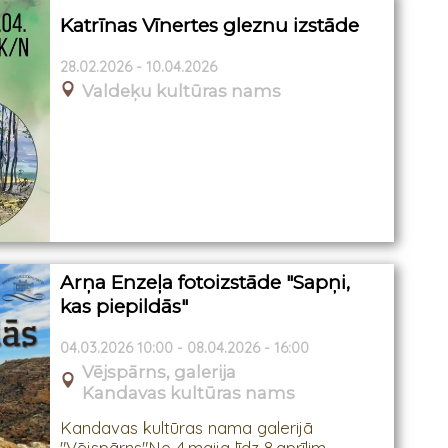
Katrīnas Vīnertes gleznu izstāde
28.02.2026 - 10.04.2026
Valdeķu kultūras nams
Arņa Enzeļa fotoizstāde "Sapņi,
kas piepildās"
04.03.2026 10:00 - 08.04.2026 - 16:00
Vējspārns, galerija
Kandavas kultūras nams
Kandavas kultūras nama galerijā
"Vējspārns"No 4.maija līdz 8.aprīlim