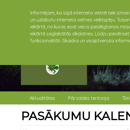
Informējam, ka šajā interneta vietnē tiek izman
un uzlabotu interneta vietnes veiktspēju. Turpi
iekārtā, no kuras esat veicis pieslēgšanos mūsu
iekārtā saglabātās sīkdatnes. Lūdzu pievērsie
funkcionalitāti. Skaidra un visaptveroša inform
Aktualitātes
Pārvaldes teritorija
Tūr
PASĀKUMU KALE