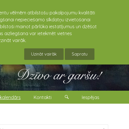
lientu vēlmēm atbilstošu pakalpojumu kvalitāti
niegšanai nepieciešamo sīkdatņu izvietošanai
tbilstoši mainot pārlūka iestatījumus un dzēšot
s aizliegšana var ietekmēt vietnes
zināt vairāk.
Uzināt vairāk
Sapratu
kalendārs
Kontakti
Iespējas