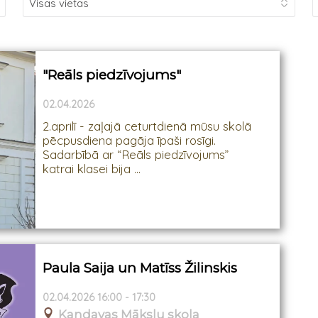
"Reāls piedzīvojums"
02.04.2026
2.aprilī - zaļajā ceturtdienā mūsu skolā
pēcpusdiena pagāja īpaši rosīgi.
Sadarbībā ar “Reāls piedzīvojums”
katrai klasei bija ...
Paula Saija un Matīss Žilinskis
02.04.2026 16:00 - 17:30
Kandavas Mākslu skola