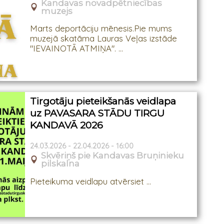
Kandavas novadpētniecības
muzejs
Marts deportāciju mēnesis.Pie mums
muzejā skatāma Lauras Veļas izstāde
"IEVAINOTĀ ATMIŅA". ...
Tirgotāju pieteikšanās veidlapa
uz PAVASARA STĀDU TIRGU
KANDAVĀ 2026
24.03.2026 - 22.04.2026 - 16:00
Skvēriņš pie Kandavas Bruņinieku
pilskalna
Pieteikuma veidlapu atvērsiet ...