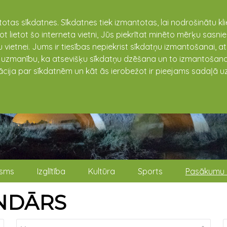
totas sīkdatnes. Sīkdatnes tiek izmantotas, lai nodrošinātu k
not lietot šo interneta vietni, Jūs piekrītat minēto mērķu sas
 vietnei. Jums ir tiesības nepiekrist sīkdatņu izmantošanai, a
t uzmanību, ka atsevišķu sīkdatņu dzēšana un to izmantošana
ācija par sīkdatnēm un kāt ās ierobežot ir pieejams sadaļā uz
isms
Izglītība
Kultūra
Sports
Pasākumu 
NDĀRS