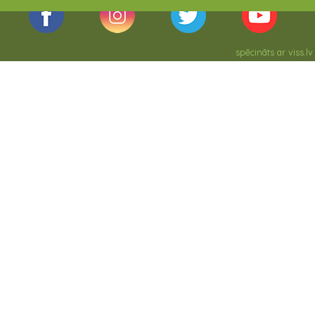
spēcināts ar
viss.lv