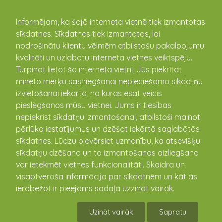
kandava.lv
Informējam, ka šajā interneta vietnē tiek izmantotas
sīkdatnes. Sīkdatnes tiek izmantotas, lai
nodrošinātu klientu vēlmēm atbilstošu pakalpojumu
kvalitāti un uzlabotu interneta vietnes veiktspēju.
Turpinot lietot šo interneta vietni, Jūs piekrītat
minēto mērķu sasniegšanai nepieciešamo sīkdatņu
izvietošanai iekārtā, no kuras esat veicis
pieslēgšanos mūsu vietnei. Jums ir tiesības
nepiekrist sīkdatņu izmantošanai, atbilstoši mainot
pārlūka iestatījumus un dzēšot iekārtā saglabātās
sīkdatnes. Lūdzu pievērsiet uzmanību, ka atsevišķu
Kandavas pilsētas, Cēres un Kandavas pagastu
sīkdatņu dzēšana un to izmantošanas aizliegšana
pārvalde
var ietekmēt vietnes funkcionalitāti. Skaidra un
Dārza iela 6, Kandava, Tukuma novads, Latvija, LV-3120
visaptveroša informācija par sīkdatnēm un kāt ās
(+371) 63182028
ierobežot ir pieejams sadaļā uzzināt vairāk.
www.kandava.lv
Lapas karte
Uzināt vairāk
Sapratu