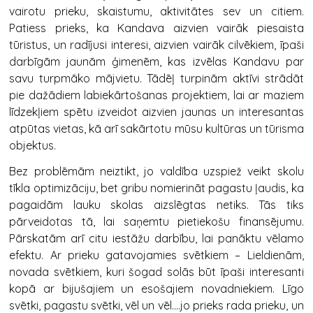
vairotu prieku, skaistumu, aktivitātes sev un citiem.
Patiess prieks, ka Kandava aizvien vairāk piesaista
tūristus, un radījusi interesi, aizvien vairāk cilvēkiem, īpaši
darbīgām jaunām ģimenēm, kas izvēlas Kandavu par
savu turpmāko mājvietu. Tādēļ turpinām aktīvi strādāt
pie dažādiem labiekārtošanas projektiem, lai ar maziem
līdzekļiem spētu izveidot aizvien jaunas un interesantas
atpūtas vietas, kā arī sakārtotu mūsu kultūras un tūrisma
objektus.
Bez problēmām neiztikt, jo valdība uzspiež veikt skolu
tīkla optimizāciju, bet gribu nomierināt pagastu ļaudis, ka
pagaidām lauku skolas aizslēgtas netiks. Tās tiks
pārveidotas tā, lai saņemtu pietiekošu finansējumu.
Pārskatām arī citu iestāžu darbību, lai panāktu vēlamo
efektu. Ar prieku gatavojamies svētkiem – Lieldienām,
novada svētkiem, kuri šogad solās būt īpaši interesanti
kopā ar bijušajiem un esošajiem novadniekiem. Līgo
svētki, pagastu svētki, vēl un vēl….jo prieks rada prieku, un