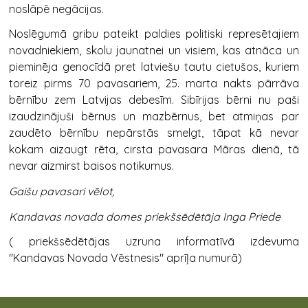
noslāpē negācijas.
Noslēgumā gribu pateikt paldies politiski represētajiem
novadniekiem, skolu jaunatnei un visiem, kas atnāca un
pieminēja genocīdā pret latviešu tautu cietušos, kuriem
toreiz pirms 70 pavasariem, 25. marta nakts pārrāva
bērnību zem Latvijas debesīm. Sibīrijas bērni nu paši
izaudzinājuši bērnus un mazbērnus, bet atmiņas par
zaudēto bērnību nepārstās smelgt, tāpat kā nevar
kokam aizaugt rēta, cirsta pavasara Māras dienā, tā
nevar aizmirst baisos notikumus.
Gaišu pavasari vēlot,
Kandavas novada domes priekšsēdētāja Inga Priede
( priekšsēdētājas uzruna informatīvā izdevuma
"Kandavas Novada Vēstnesis" aprīļa numurā)