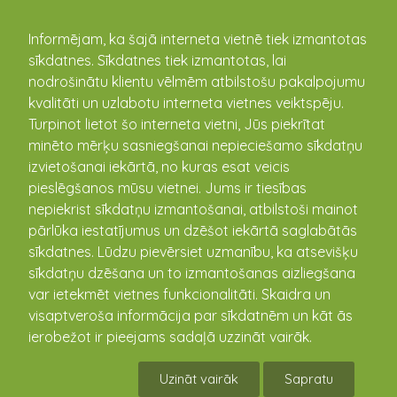
kandava.lv
Informējam, ka šajā interneta vietnē tiek izmantotas
sīkdatnes. Sīkdatnes tiek izmantotas, lai
Sācies dabas atmodas laiks!
nodrošinātu klientu vēlmēm atbilstošu pakalpojumu
kvalitāti un uzlabotu interneta vietnes veiktspēju.
08.04.2019
Turpinot lietot šo interneta vietni, Jūs piekrītat
minēto mērķu sasniegšanai nepieciešamo sīkdatņu
izvietošanai iekārtā, no kuras esat veicis
pieslēgšanos mūsu vietnei. Jums ir tiesības
nepiekrist sīkdatņu izmantošanai, atbilstoši mainot
pārlūka iestatījumus un dzēšot iekārtā saglabātās
sīkdatnes. Lūdzu pievērsiet uzmanību, ka atsevišķu
sīkdatņu dzēšana un to izmantošanas aizliegšana
var ietekmēt vietnes funkcionalitāti. Skaidra un
visaptveroša informācija par sīkdatnēm un kāt ās
ierobežot ir pieejams sadaļā uzzināt vairāk.
Uzināt vairāk
Sapratu