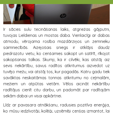
Ir sācies sulu tecināšanas laiks, atgriežas gājputni,
tuvojas Lieldienas un mostas daba. Vienlaicīgi ar dabas
atmodu, vērojama rosība mazdārziņos un zemnieku
saimniecībās. Aizejošais sniegs ir atklājis daudz
piedrazotu vietu, ko cenšamies sakopt un satīrīt, rīkojot
sakopšanas talkas. Skumji, ka ir cilvēki, kas atstāj aiz
sevis nekārtību, savus radītos atkritumus aizvedot uz
tuvējo mežu, vai atstāj tos, kur pagadās. Katru gadu tiek
savāktas neskaitāmas tonnas atkritumu no ceļmalām,
mežiem un atpūtas vietām. Vēlos aicināt nekārtību
radītājus cienīt citu darbu, un padomāt par radītajām
sekām dabai un visai apkārtnei.
Līdz ar pavasara atnākšanu, radusies pozitīva enerģija,
ko mūsu iedzīvotāji, kolēģi, uzņēmēji cenšas izmantot, lai