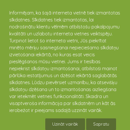
kandava.lv
Informējam, ka šajā interneta vietnē tiek izmantotas
sīkdatnes. Sīkdatnes tiek izmantotas, lai
Noslēgušies gājēju ietves
nodrošinātu klientu vēlmēm atbilstošu pakalpojumu
izbūves būvdarbi Skolas ielā
kvalitāti un uzlabotu interneta vietnes veiktspēju.
Turpinot lietot šo interneta vietni, Jūs piekrītat
pie bērnudārza Zantē
minēto mērķu sasniegšanai nepieciešamo sīkdatņu
21.09.2024
izvietošanai iekārtā, no kuras esat veicis
pieslēgšanos mūsu vietnei. Jums ir tiesības
nepiekrist sīkdatņu izmantošanai, atbilstoši mainot
pārlūka iestatījumus un dzēšot iekārtā saglabātās
sīkdatnes. Lūdzu pievērsiet uzmanību, ka atsevišķu
sīkdatņu dzēšana un to izmantošanas aizliegšana
var ietekmēt vietnes funkcionalitāti. Skaidra un
visaptveroša informācija par sīkdatnēm un kāt ās
ierobežot ir pieejams sadaļā uzzināt vairāk.
Uzināt vairāk
Sapratu