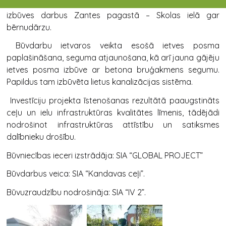
Tukuma novada pašvaldība īstenojusi gājēju ietves
izbūves darbus Zantes pagastā – Skolas ielā gar
bērnudārzu.
Būvdarbu ietvaros veikta esošā ietves posma
paplašināšana, seguma atjaunošana, kā arī jauna gājēju
ietves posma izbūve ar betona bruģakmens segumu.
Papildus tam izbūvēta lietus kanalizācijas sistēma.
Investīciju projekta īstenošanas rezultātā paaugstināts
ceļu un ielu infrastruktūras kvalitātes līmenis, tādējādi
nodrošinot infrastruktūras attīstību un satiksmes
dalībnieku drošību.
Būvniecības ieceri izstrādāja: SIA “GLOBAL PROJECT”
Būvdarbus veica: SIA “Kandavas ceļi”.
Būvuzraudzību nodrošināja: SIA “IV 2”.