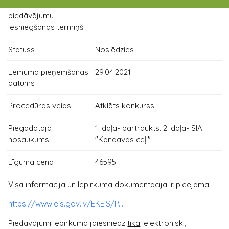
Pieteikumu /
29.04.2021 11:00
piedāvājumu
iesniegšanas termiņš
Statuss
Noslēdzies
Lēmuma pieņemšanas
29.04.2021
datums
Procedūras veids
Atklāts konkurss
Piegādātāja
1. daļa- pārtraukts. 2. daļa- SIA
nosaukums
"Kandavas ceļi"
Līguma cena
46595
Visa informācija un Iepirkuma dokumentācija ir pieejama -
https://www.eis.gov.lv/EKEIS/P...
Piedāvājumi iepirkumā jāiesniedz
tika
i elektroniski,