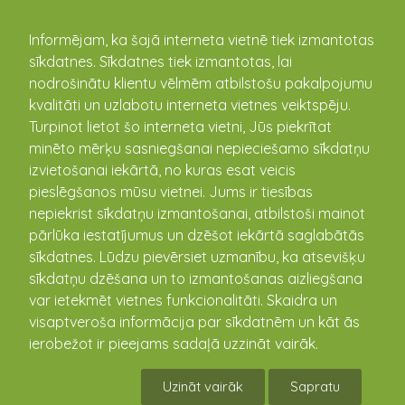
kandava.lv
Informējam, ka šajā interneta vietnē tiek izmantotas
sīkdatnes. Sīkdatnes tiek izmantotas, lai
Ielu segumu atjaunošanas un
nodrošinātu klientu vēlmēm atbilstošu pakalpojumu
gājēju celiņa izbūves būvdarbi,
kvalitāti un uzlabotu interneta vietnes veiktspēju.
Kandavā.
Turpinot lietot šo interneta vietni, Jūs piekrītat
minēto mērķu sasniegšanai nepieciešamo sīkdatņu
izvietošanai iekārtā, no kuras esat veicis
Līguma priekšmets
Ielu segumu atjaunošanas un
pieslēgšanos mūsu vietnei. Jums ir tiesības
gājēju celiņa izbūves būvdarbi,
nepiekrist sīkdatņu izmantošanai, atbilstoši mainot
Kandavā.
pārlūka iestatījumus un dzēšot iekārtā saglabātās
Iepirkuma
KND 2021/10_ak
sīkdatnes. Lūdzu pievērsiet uzmanību, ka atsevišķu
identifikācijas numurs
sīkdatņu dzēšana un to izmantošanas aizliegšana
var ietekmēt vietnes funkcionalitāti. Skaidra un
Izsludināšanas datums
31.03.2021
visaptveroša informācija par sīkdatnēm un kāt ās
ierobežot ir pieejams sadaļā uzzināt vairāk.
Pasūtītājs
Kandavas pilsētas, Cēres un
Kandavas pagastu pārvalde
Uzināt vairāk
Sapratu