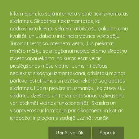
kandava.lv
Informējam, ka šajā interneta vietnē tiek izmantotas
sīkdatnes. Sīkdatnes tiek izmantotas, lai
Transporta pakalpojumi
nodrošinātu klientu vēlmēm atbilstošu pakalpojumu
neregulāriem pasažieru
kvalitāti un uzlabotu interneta vietnes veiktspēju.
pārvadājumiem
Turpinot lietot šo interneta vietni, Jūs piekrītat
minēto mērķu sasniegšanai nepieciešamo sīkdatņu
izvietošanai iekārtā, no kuras esat veicis
Līguma priekšmets
Transporta pakalpojumi
pieslēgšanos mūsu vietnei. Jums ir tiesības
neregulāriem pasažieru
nepiekrist sīkdatņu izmantošanai, atbilstoši mainot
pārvadājumiem
pārlūka iestatījumus un dzēšot iekārtā saglabātās
Iepirkuma identifikācijas
KND 2018/14
sīkdatnes. Lūdzu pievērsiet uzmanību, ka atsevišķu
numurs
sīkdatņu dzēšana un to izmantošanas aizliegšana
var ietekmēt vietnes funkcionalitāti. Skaidra un
Izsludināšanas datums
27.03.2018
visaptveroša informācija par sīkdatnēm un kāt ās
ierobežot ir pieejams sadaļā uzzināt vairāk.
Pasūtītājs
Kandavas pilsētas, Cēres un
Kandavas pagastu pārvalde
Uzināt vairāk
Sapratu