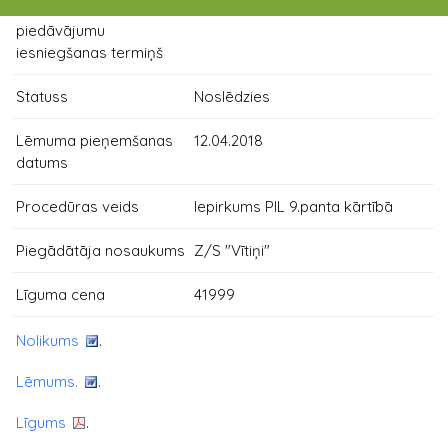
Pieteikumu /
10.04.2018 11:00
piedāvājumu
iesniegšanas termiņš
Statuss
Noslēdzies
Lēmuma pieņemšanas
12.04.2018
datums
Procedūras veids
Iepirkums PIL 9.panta kārtībā
Piegādātāja nosaukums
Z/S "Vītiņi"
Līguma cena
41999
Nolikums
.
Lēmums.
.
Līgums
.