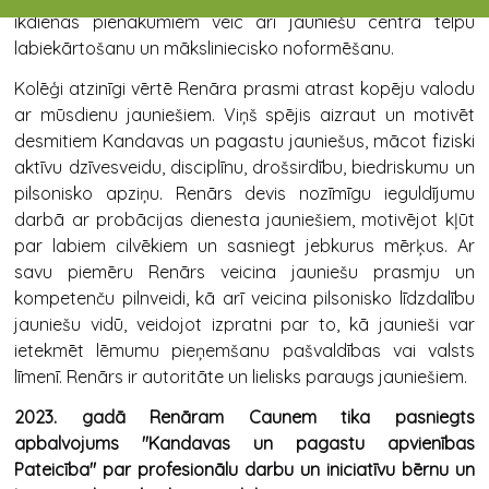
ikdienas pienākumiem veic arī jauniešu centra telpu
labiekārtošanu un māksliniecisko noformēšanu.
Kolēģi atzinīgi vērtē Renāra prasmi atrast kopēju valodu
ar mūsdienu jauniešiem. Viņš spējis aizraut un motivēt
desmitiem Kandavas un pagastu jauniešus, mācot fiziski
aktīvu dzīvesveidu, disciplīnu, drošsirdību, biedriskumu un
pilsonisko apziņu. Renārs devis nozīmīgu ieguldījumu
darbā ar probācijas dienesta jauniešiem, motivējot kļūt
par labiem cilvēkiem un sasniegt jebkurus mērķus. Ar
savu piemēru Renārs veicina jauniešu prasmju un
kompetenču pilnveidi, kā arī veicina pilsonisko līdzdalību
jauniešu vidū, veidojot izpratni par to, kā jaunieši var
ietekmēt lēmumu pieņemšanu pašvaldības vai valsts
līmenī. Renārs ir autoritāte un lielisks paraugs jauniešiem.
2023. gadā Renāram Caunem tika pasniegts
apbalvojums "Kandavas un pagastu apvienības
Pateicība"
par profesionālu darbu un iniciatīvu bērnu un