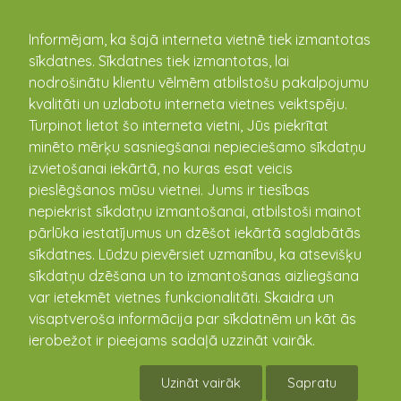
kandava.lv
Informējam, ka šajā interneta vietnē tiek izmantotas
sīkdatnes. Sīkdatnes tiek izmantotas, lai
Renārs Caune
nodrošinātu klientu vēlmēm atbilstošu pakalpojumu
kvalitāti un uzlabotu interneta vietnes veiktspēju.
Turpinot lietot šo interneta vietni, Jūs piekrītat
Jaunatnes darbinieks
minēto mērķu sasniegšanai nepieciešamo sīkdatņu
Renārs Caune
Kandavas
izvietošanai iekārtā, no kuras esat veicis
multifunkcionālajā
pieslēgšanos mūsu vietnei. Jums ir tiesības
jaunatnes iniciatīvu centrā
nepiekrist sīkdatņu izmantošanai, atbilstoši mainot
“Nagla” strādā kopš 2022.
pārlūka iestatījumus un dzēšot iekārtā saglabātās
gada novembra. Darbs ar
sīkdatnes. Lūdzu pievērsiet uzmanību, ka atsevišķu
jaunatni ir Renāra
sīkdatņu dzēšana un to izmantošanas aizliegšana
sirdsdarbs un viņš paveic
var ietekmēt vietnes funkcionalitāti. Skaidra un
vairāk kā pienākums prasa.
visaptveroša informācija par sīkdatnēm un kāt ās
Pateicoties Renāra iniciatīvai un prasmēm ir veikti darbi
ierobežot ir pieejams sadaļā uzzināt vairāk.
jauniešu dzīves kvalitātes uzlabošanā- Kandavas jaunieši
ir ieguvuši atjaunotu skeitparku, kur savu brīvo laiku
Uzināt vairāk
Sapratu
pavada apkārtnes bērni un jaunieši. Renārs papildus