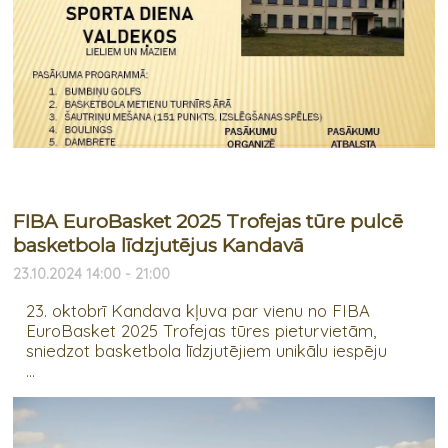
FIBA EuroBasket 2025 Trofejas tūre pulcē
basketbola līdzjutējus Kandavā
23.10.2024 14:00 - 21:00
23. oktobrī Kandava kļuva par vienu no FIBA
EuroBasket 2025 Trofejas tūres pieturvietām,
sniedzot basketbola līdzjutējiem unikālu iespēju
...