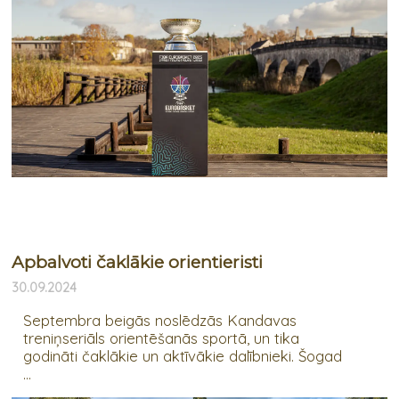
Apbalvoti čaklākie orientieristi
30.09.2024
Septembra beigās noslēdzās Kandavas
treniņseriāls orientēšanās sportā, un tika
godināti čaklākie un aktīvākie dalībnieki. Šogad
...