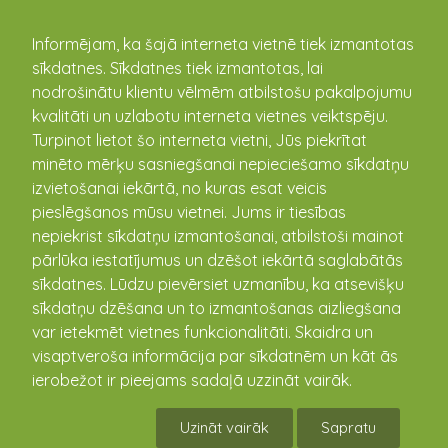
kandava.lv
Informējam, ka šajā interneta vietnē tiek izmantotas
sīkdatnes. Sīkdatnes tiek izmantotas, lai
Sports
nodrošinātu klientu vēlmēm atbilstošu pakalpojumu
kvalitāti un uzlabotu interneta vietnes veiktspēju.
Turpinot lietot šo interneta vietni, Jūs piekrītat
minēto mērķu sasniegšanai nepieciešamo sīkdatņu
Zemītē aizvadīta sporta pēcpusdiena
izvietošanai iekārtā, no kuras esat veicis
27.10.2024 13:00
pieslēgšanos mūsu vietnei. Jums ir tiesības
nepiekrist sīkdatņu izmantošanai, atbilstoši mainot
Svētdien, 27. oktobrī, Zemītes tautas namā
pārlūka iestatījumus un dzēšot iekārtā saglabātās
pulcējās dažāda vecuma sporta entuziasti, lai
piedalītos sportiskā un jautrā pasākumā – ...
sīkdatnes. Lūdzu pievērsiet uzmanību, ka atsevišķu
sīkdatņu dzēšana un to izmantošanas aizliegšana
var ietekmēt vietnes funkcionalitāti. Skaidra un
visaptveroša informācija par sīkdatnēm un kāt ās
ierobežot ir pieejams sadaļā uzzināt vairāk.
Uzināt vairāk
Sapratu