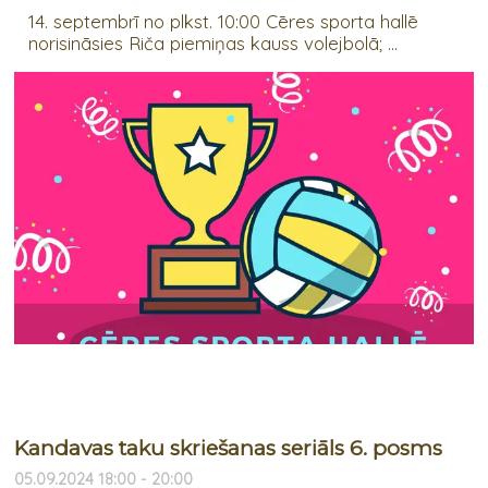
14. septembrī no plkst. 10:00 Cēres sporta hallē
norisināsies Riča piemiņas kauss volejbolā; ...
Kandavas taku skriešanas seriāls 6. posms
05.09.2024 18:00 - 20:00