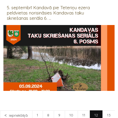
5. septembrī Kandavā pie Teteriņu ezera
peldvietas norisināsies Kandavas taku
skriešanas seriāla 6. ...
1
8
9
10
11
12
13
iepriekšējā