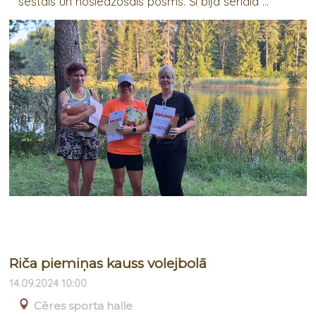
sestais un noslēdzošais posms. Šī bija seriāla ...
Riča piemiņas kauss volejbolā
14.09.2024 10:00
Cēres sporta halle