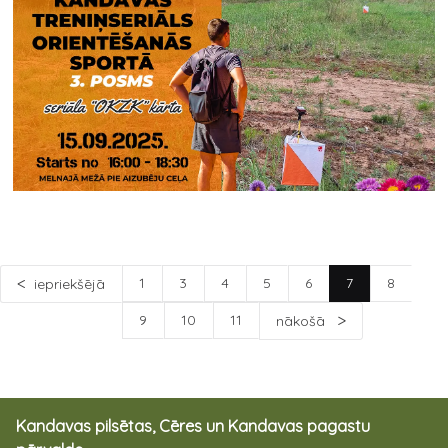
1
3
4
5
6
7
8
iepriekšējā
9
10
11
nākošā
Kandavas pilsētas, Cēres un Kandavas pagastu