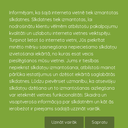
kandava.lv
Informējam, ka šajā interneta vietnē tiek izmantotas
sīkdatnes. Sīkdatnes tiek izmantotas, lai
Sports
nodrošinātu klientu vēlmēm atbilstošu pakalpojumu
kvalitāti un uzlabotu interneta vietnes veiktspēju.
Turpinot lietot šo interneta vietni, Jūs piekrītat
Atklāta pieteikšanās Kandavas Helovīna
minēto mērķu sasniegšanai nepieciešamo sīkdatņu
skrējienam 2025!
izvietošanai iekārtā, no kuras esat veicis
31.10.2025 19:00 - 21:00
pieslēgšanos mūsu vietnei. Jums ir tiesības
nepiekrist sīkdatņu izmantošanai, atbilstoši mainot
10.KANDAVAS HALOVĪNA SKRĒJIENS 2025
pārlūka iestatījumus un dzēšot iekārtā saglabātās
Piedzīvojumu sacensības komandām (ar
atjautības un orientēšanās elementiem) tumsas
sīkdatnes. Lūdzu pievērsiet uzmanību, ka atsevišķu
...
sīkdatņu dzēšana un to izmantošanas aizliegšana
var ietekmēt vietnes funkcionalitāti. Skaidra un
visaptveroša informācija par sīkdatnēm un kāt ās
ierobežot ir pieejams sadaļā uzzināt vairāk.
Uzināt vairāk
Sapratu