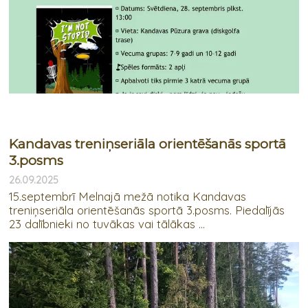
Kandavas treniņseriāla orientēšanās sportā
3.posms
26.09.2025
15.septembrī Melnajā mežā notika Kandavas
treniņseriāla orientēšanās sportā 3.posms. Piedalījās
23 dalībnieki no tuvākas vai tālākas ...