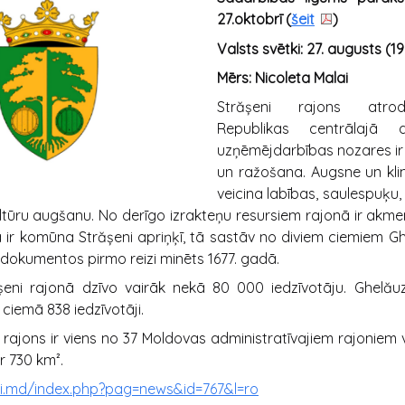
27.oktobrī (
šeit
)
Valsts svētki: 27. augusts (19
Mērs: Nicoleta Malai
Strășeni rajons atro
Republikas centrālajā 
uzņēmējdarbības nozares ir
un ražošana. Augsne un klim
veicina labības, saulespuķu,
ltūru augšanu. No derīgo izrakteņu resursiem rajonā ir akmen
za ir komūna Strășeni apriņķī, tā sastāv no diviem ciemiem G
dokumentos pirmo reizi minēts 1677. gadā.
șeni rajonā dzīvo vairāk nekā 80 000 iedzīvotāju. Ghelă
 ciemā 838 iedzīvotāji.
 rajons ir viens no 37 Moldovas administratīvajiem rajoniem 
ir 730 km².
ni.md/index.php?pag=news&id=767&l=ro