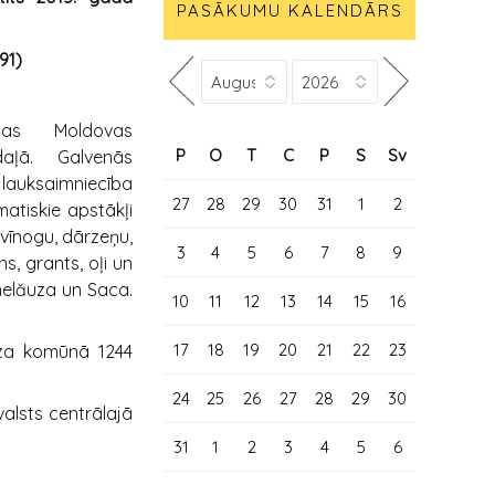
PASĀKUMU KALENDĀRS
91)
das Moldovas
P
O
T
C
P
S
Sv
daļā. Galvenās
 lauksaimniecība
27
28
29
30
31
1
2
atiskie apstākļi
 vīnogu, dārzeņu,
3
4
5
6
7
8
9
s, grants, oļi un
helăuza un Saca.
10
11
12
13
14
15
16
17
18
19
20
21
22
23
uza komūnā 1244
24
25
26
27
28
29
30
valsts centrālajā
31
1
2
3
4
5
6