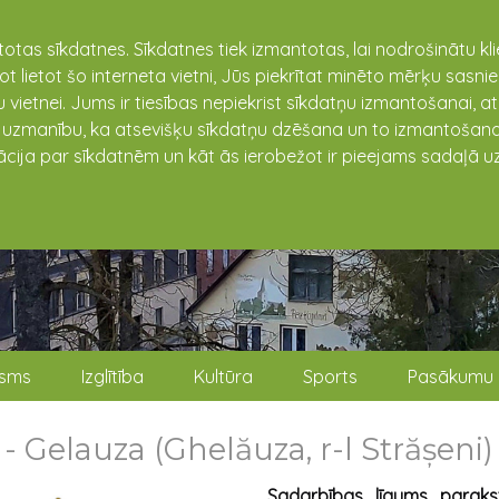
totas sīkdatnes. Sīkdatnes tiek izmantotas, lai nodrošinātu k
not lietot šo interneta vietni, Jūs piekrītat minēto mērķu sas
 vietnei. Jums ir tiesības nepiekrist sīkdatņu izmantošanai, a
t uzmanību, ka atsevišķu sīkdatņu dzēšana un to izmantošana
ācija par sīkdatnēm un kāt ās ierobežot ir pieejams sadaļā uz
isms
Izglītība
Kultūra
Sports
Pasākumu 
- Gelauza (Ghelăuza, r-l Strășeni)
Sadarbības līgums paraks