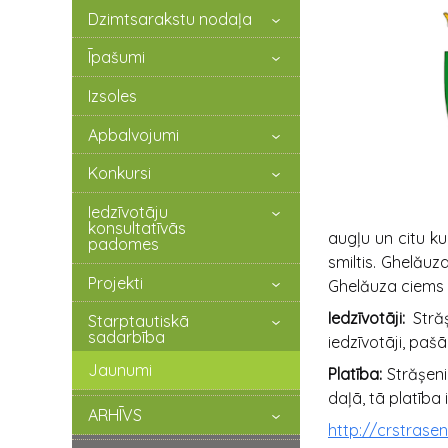
Dzimtsarakstu nodaļa
Īpašumi
Izsoles
Apbalvojumi
Konkursi
Iedzīvotāju
konsultatīvās
augļu un citu ku
padomes
smiltis. Ghelău
Projekti
Ghelăuza ciems 
Iedzīvotāji:
Stră
Starptautiskā
sadarbība
iedzīvotāji, pašā
Jaunumi
Platība:
Strășeni
daļā, tā platība 
ARHĪVS
http://crstrase