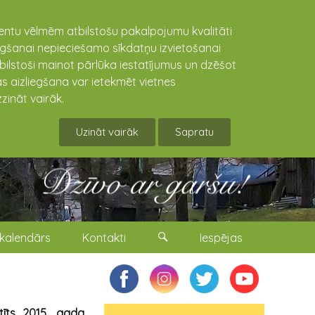
lientu vēlmēm atbilstošu pakalpojumu kvalitāti
niegšanai nepieciešamo sīkdatņu izvietošanai
tbilstoši mainot pārlūka iestatījumus un dzēšot
s aizliegšana var ietekmēt vietnes
zināt vairāk.
Uzināt vairāk
Sapratu
kalendārs
Kontakti
Iespējas
tīts 2015. gada