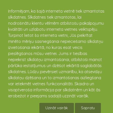
kandava.lv
Informējam, ka šajā interneta vietnē tiek izmantotas
sīkdatnes. Sīkdatnes tiek izmantotas, lai
Uzņēmējdarbība
nodrošinātu klientu vēlmēm atbilstošu pakalpojumu
kvalitāti un uzlabotu interneta vietnes veiktspēju.
Turpinot lietot šo interneta vietni, Jūs piekrītat
Vēl līdz 14. maijam var pieteikt pretendentus
minēto mērķu sasniegšanai nepieciešamo sīkdatņu
lauksaimnieku konkursam “Sējējs 2021”
izvietošanai iekārtā, no kuras esat veicis
07.05.2021
pieslēgšanos mūsu vietnei. Jums ir tiesības
Zemkopības ministrija (ZM) aicina lauku uzņēmējus,
nepiekrist sīkdatņu izmantošanai, atbilstoši mainot
jaunos zemniekus, kā arī ģimenes laukos pieteikties
pārlūka iestatījumus un dzēšot iekārtā saglabātās
Latvijā un lauksaimnieku vidū iecienītajam konkursam
sīkdatnes. Lūdzu pievērsiet uzmanību, ka atsevišķu
“Sējējs ...
sīkdatņu dzēšana un to izmantošanas aizliegšana
var ietekmēt vietnes funkcionalitāti. Skaidra un
visaptveroša informācija par sīkdatnēm un kāt ās
ierobežot ir pieejams sadaļā uzzināt vairāk.
Uzināt vairāk
Sapratu