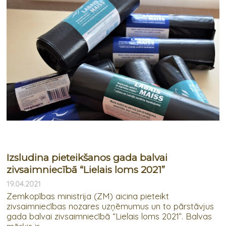
Izsludina pieteikšanos gada balvai
zivsaimniecībā “Lielais loms 2021”
19.04.2021
Zemkopības ministrija (ZM) aicina pieteikt
zivsaimniecības nozares uzņēmumus un to pārstāvjus
gada balvai zivsaimniecībā “Lielais loms 2021”. Balvas