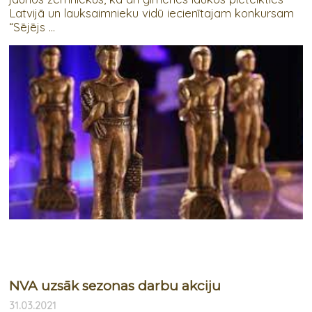
Latvijā un lauksaimnieku vidū iecienītajam konkursam
“Sējējs ...
NVA uzsāk sezonas darbu akciju
31.03.2021