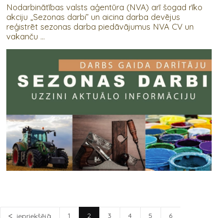
Nodarbinātības valsts aģentūra (NVA) arī šogad rīko
akciju „Sezonas darbi” un aicina darba devējus
reģistrēt sezonas darba piedāvājumus NVA CV un
vakanču ...
1
2
3
4
5
6
iepriekšējā