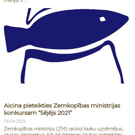
mērķis ir ...
Aicina pieteikties Zemkopības ministrijas
konkursam “Sējējs 2021”
06.04.2021
Zemkopības ministrija (ZM) aicina lauku uzņēmējus,
jaunos zemniekus, kā arī ģimenes laukos pieteikties