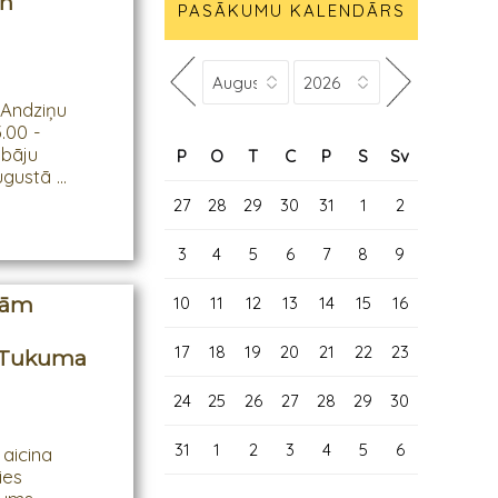
un
PASĀKUMU KALENDĀRS
 Andziņu
.00 -
ibāju
P
O
T
C
P
S
Sv
gustā ...
27
28
29
30
31
1
2
3
4
5
6
7
8
9
10
11
12
13
14
15
16
inām
17
18
19
20
21
22
23
s Tukuma
24
25
26
27
28
29
30
31
1
2
3
4
5
6
aicina
ies