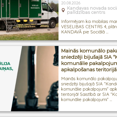
20.08.2026
Kandavas novada soci
palīdzības centrs
Informējam ka mobilais m
VESELIBAS CENTRS 4, plāno
KANDAVĀ pie Sociālā ...
​Mainās komunālo pa
sniedzēji bijušajā SIA 
komunālie pakalpojum
apkalpošanas teritorijā
Mainās komunālo pakalpoj
sniedzēji bijušajā SIA “Kan
komunālie pakalpojumi” ap
teritorijā! Saistībā ar SIA 
komunālie pakalpojumi” ...