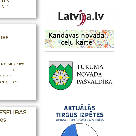
šums
s ir
.
ras
norisināsies
sporta
tadiona,
teriņu ezera
VESELIBAS
ies