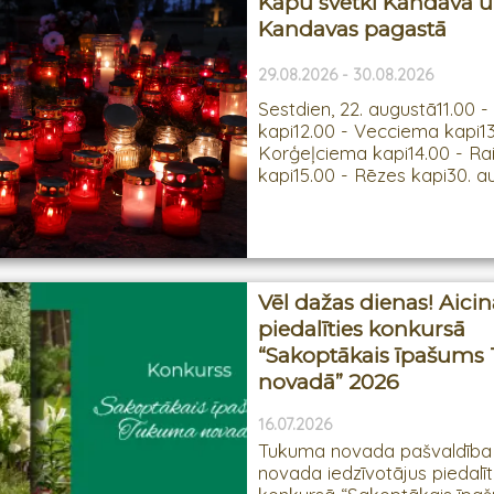
Kapu svētki Kandavā 
Kandavas pagastā
29.08.2026 - 30.08.2026
Sestdien, 22. augustā11.00 -
kapi12.00 - Vecciema kapi13
Korģeļciema kapi14.00 - Ra
kapi15.00 - Rēzes kapi30. au
Vēl dažas dienas! Aic
piedalīties konkursā
“Sakoptākais īpašum
novadā” 2026
16.07.2026
Tukuma novada pašvaldība 
novada iedzīvotājus piedalīt