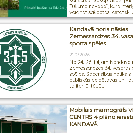
konkursā “Sakoptākais īpa
Tukuma novadā”, kura mērķi
veicināt sakoptas, estētiski ..
Kandavā norisināsies
Zemessardzes 34. vasa
sporta spēles
21.07.2026
No 24.-26. jūlijam Kandavā 
Zemessardzes 34. vasaras 
spēles. Sacensības notiks s
publiskās peldētavas un Te
teritorijā, tāpēc ...
Mobilais mamogrāfs 
CENTRS 4 plāno ierast
KANDAVĀ