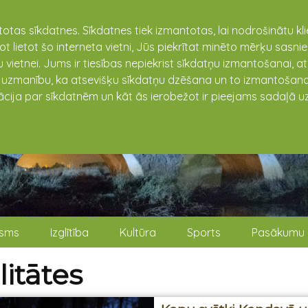
totas sīkdatnes. Sīkdatnes tiek izmantotas, lai nodrošinātu k
not lietot šo interneta vietni, Jūs piekrītat minēto mērķu sas
 vietnei. Jums ir tiesības nepiekrist sīkdatņu izmantošanai, a
t uzmanību, ka atsevišķu sīkdatņu dzēšana un to izmantošana
ācija par sīkdatnēm un kāt ās ierobežot ir pieejams sadaļā uz
isms
Izglītība
Kultūra
Sports
Pasākumu 
itātes