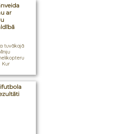
lānveida
nu ar
ru
ldībā
ka tuvākajā
īniju
elikopteru
 Kur
ifutbola
zultāti