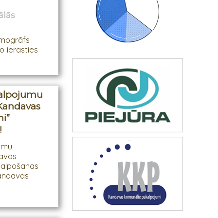
ālās
amogrāfs
 ierasties
kalpojumu
“Kandavas
i”
!
umu
davas
kalpošanas
“Kandavas