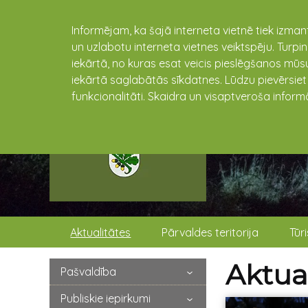
Informējam, ka šajā interneta vietnē tiek izman
un uzlabotu interneta vietnes veiktspēju. Turpi
iekārtā, no kuras esat veicis pieslēgšanos mūsu
iekārtā saglabātās sīkdatnes. Lūdzu pievērsie
funkcionalitāti. Skaidra un visaptveroša inform
Aktualitātes
Pārvaldes teritorija
Tūr
Aktual
Pašvaldība
Publiskie iepirkumi