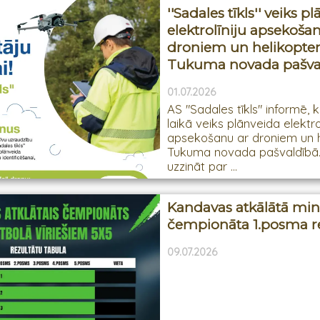
''Sadales tīkls'' veiks p
elektrolīniju apsekoša
droniem un helikopte
Tukuma novada pašva
01.07.2026
AS "Sadales tīkls" informē, 
laikā veiks plānveida elektrol
apsekošanu ar droniem un h
Tukuma novada pašvaldībā.
uzzināt par ...
Kandavas atkālātā min
čempionāta 1.posma re
09.07.2026