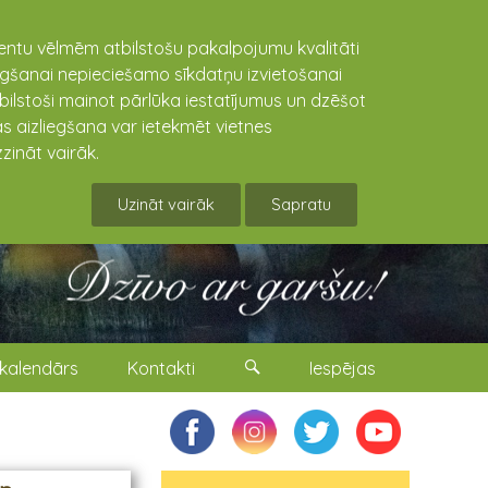
lientu vēlmēm atbilstošu pakalpojumu kvalitāti
niegšanai nepieciešamo sīkdatņu izvietošanai
tbilstoši mainot pārlūka iestatījumus un dzēšot
s aizliegšana var ietekmēt vietnes
zināt vairāk.
Uzināt vairāk
Sapratu
kalendārs
Kontakti
Iespējas