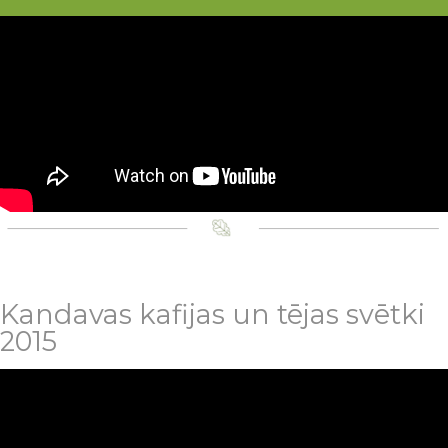
Kandavas kafijas un tējas svētki
2015