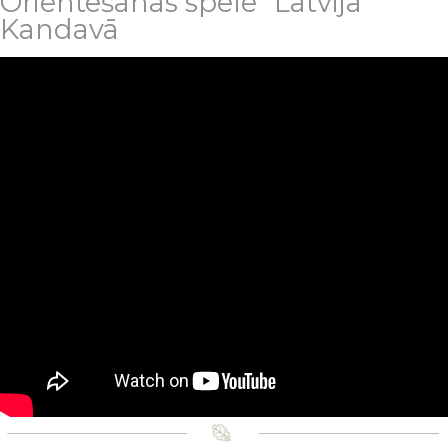
Orientēšanās spēle "Latvija"
Kandavā