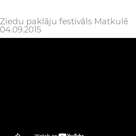
Ziedu paklāju festivāls Matkulē
04.09.2015