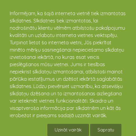
kandava.lv
Informējam, ka šajā interneta vietnē tiek izmantotas
sīkdatnes. Sīkdatnes tiek izmantotas, lai
nodrošinātu klientu vēlmēm atbilstošu pakalpojumu
kvalitāti un uzlabotu interneta vietnes veiktspēju.
Video
Turpinot lietot šo interneta vietni, Jūs piekrītat
minēto mērķu sasniegšanai nepieciešamo sīkdatņu
izvietošanai iekārtā, no kuras esat veicis
pieslēgšanos mūsu vietnei. Jums ir tiesības
nepiekrist sīkdatņu izmantošanai, atbilstoši mainot
Kandavas novada sakoptākās
pārlūka iestatījumus un dzēšot iekārtā saglabātās
sētas 2015
sīkdatnes. Lūdzu pievērsiet uzmanību, ka atsevišķu
sīkdatņu dzēšana un to izmantošanas aizliegšana
var ietekmēt vietnes funkcionalitāti. Skaidra un
visaptveroša informācija par sīkdatnēm un kāt ās
ierobežot ir pieejams sadaļā uzzināt vairāk.
Uzināt vairāk
Sapratu