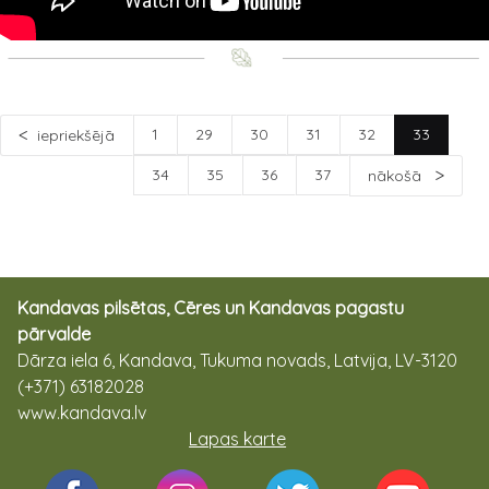
1
29
30
31
32
33
iepriekšējā
34
35
36
37
nākošā
Kandavas pilsētas, Cēres un Kandavas pagastu
pārvalde
Dārza iela 6, Kandava, Tukuma novads, Latvija, LV-3120
(+371) 63182028
www.kandava.lv
Lapas karte