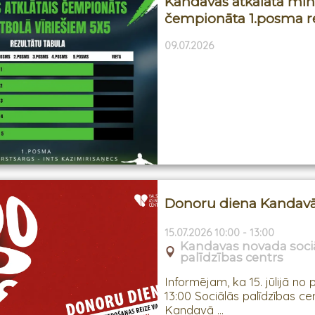
Kandavas atkālātā min
čempionāta 1.posma re
09.07.2026
Donoru diena Kandav
15.07.2026 10:00 - 13:00
Kandavas novada soci
palīdzības centrs
Informējam, ka 15. jūlijā no p
13:00 Sociālās palīdzības ce
Kandavā ...