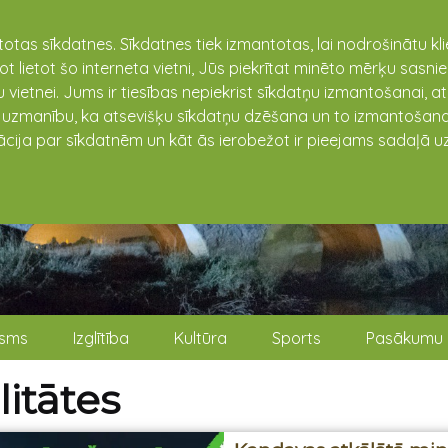
totas sīkdatnes. Sīkdatnes tiek izmantotas, lai nodrošinātu k
not lietot šo interneta vietni, Jūs piekrītat minēto mērķu sas
 vietnei. Jums ir tiesības nepiekrist sīkdatņu izmantošanai, a
t uzmanību, ka atsevišķu sīkdatņu dzēšana un to izmantošana
ācija par sīkdatnēm un kāt ās ierobežot ir pieejams sadaļā uz
isms
Izglītība
Kultūra
Sports
Pasākumu 
itātes