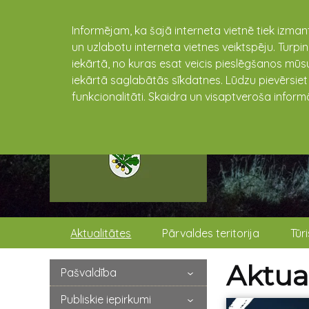
Informējam, ka šajā interneta vietnē tiek izman
un uzlabotu interneta vietnes veiktspēju. Turpi
iekārtā, no kuras esat veicis pieslēgšanos mūsu
iekārtā saglabātās sīkdatnes. Lūdzu pievērsie
funkcionalitāti. Skaidra un visaptveroša inform
Aktualitātes
Pārvaldes teritorija
Tūr
Aktual
Pašvaldība
Publiskie iepirkumi