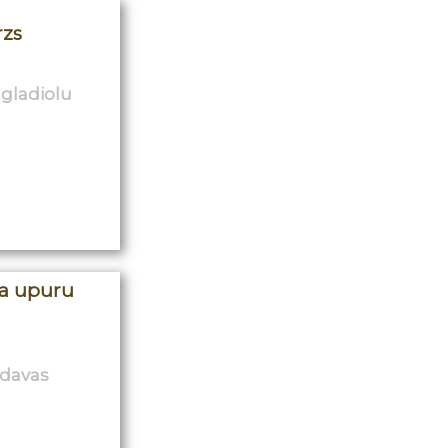
rzs
 gladiolu
a upuru
davas