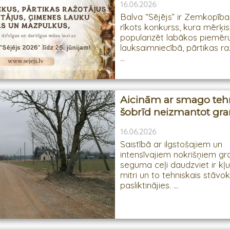
16.06.2026
Balva “Sējējs” ir Zemkopības
rīkots konkurss, kura mērķis 
popularizēt labākos piemēru
lauksaimniecībā, pārtikas r
...
Aicinām ar smago teh
šobrīd neizmantot gran
16.06.2026
Saistībā ar ilgstošajiem un
intensīvajiem nokrišņiem gr
seguma ceļi daudzviet ir kļ
mitri un to tehniskais stāvokli
pasliktinājies. ...