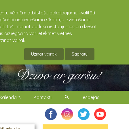
lientu vēlmēm atbilstošu pakalpojumu kvalitāti
niegšanai nepieciešamo sīkdatņu izvietošanai
tbilstoši mainot pārlūka iestatījumus un dzēšot
s aizliegšana var ietekmēt vietnes
zināt vairāk.
Uzināt vairāk
Sapratu
kalendārs
Kontakti
Iespējas