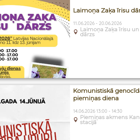
Laimoņa Zaķa īrisu dā
11.06.2026 - 20.06.2026
Laimoņa Zaķa īrisu un
dārzs
Komunistiskā genocīd
piemiņas diena
14.06.2026 13:00 - 14:30
Piemiņas akmens Kan
stacijā