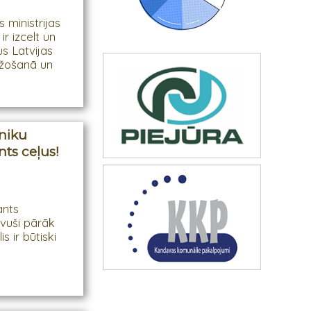
 ministrijas
ir izcelt un
s Latvijas
ažošanā un
niku
ts ceļus!
ants
uvuši pārāk
s ir būtiski