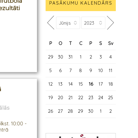
ifutbola
PASĀKUMU KALENDĀRS
zultāti
P
O
T
C
P
S
Sv
29
30
31
1
2
3
4
5
6
7
8
9
10
11
12
13
14
15
16
17
18
ā
19
20
21
22
23
24
25
ālās
26
27
28
29
30
1
2
lkst. 10:00 -
ntrā