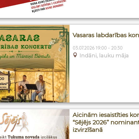
Vasaras labdarības kon
03.07.2026 19:00 - 20:30
Indāni, lauku māja
Aicinām iesaistīties k
“Sējējs 2026” nominan
izvirzīšanā