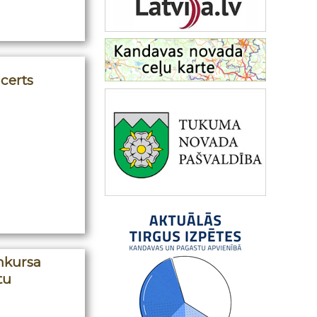
certs
onkursa
tu