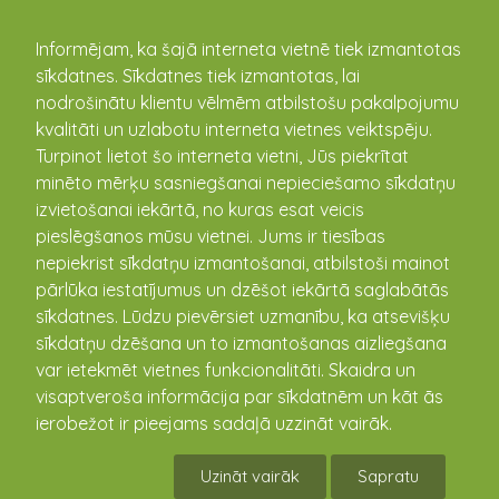
kandava.lv
Informējam, ka šajā interneta vietnē tiek izmantotas
sīkdatnes. Sīkdatnes tiek izmantotas, lai
nodrošinātu klientu vēlmēm atbilstošu pakalpojumu
PASĀKUMU
kvalitāti un uzlabotu interneta vietnes veiktspēju.
Turpinot lietot šo interneta vietni, Jūs piekrītat
KALENDĀRS
minēto mērķu sasniegšanai nepieciešamo sīkdatņu
izvietošanai iekārtā, no kuras esat veicis
pieslēgšanos mūsu vietnei. Jums ir tiesības
nepiekrist sīkdatņu izmantošanai, atbilstoši mainot
pārlūka iestatījumus un dzēšot iekārtā saglabātās
sīkdatnes. Lūdzu pievērsiet uzmanību, ka atsevišķu
sīkdatņu dzēšana un to izmantošanas aizliegšana
var ietekmēt vietnes funkcionalitāti. Skaidra un
visaptveroša informācija par sīkdatnēm un kāt ās
ierobežot ir pieejams sadaļā uzzināt vairāk.
Līgosvētku pasākumi Zemītē
Uzināt vairāk
Sapratu