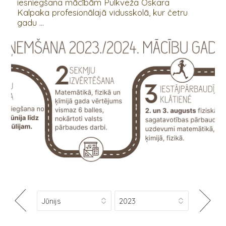
iesniegšana mācībām Pulkveža Oskara
Kalpaka profesionālajā vidusskolā, kur četru
gadu ...