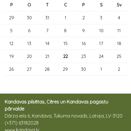
P
O
T
C
P
S
Sv
29
30
31
1
2
3
4
5
6
7
8
9
10
11
12
13
14
15
16
17
18
19
20
21
22
23
24
25
26
27
28
29
30
1
2
Kandavas pilsētas, Cēres un Kandavas pagastu
pārvalde
Dārza iela 6, Kandava, Tukuma novads, Latvija, LV-3120
(+371) 63182028
www.kandava.lv