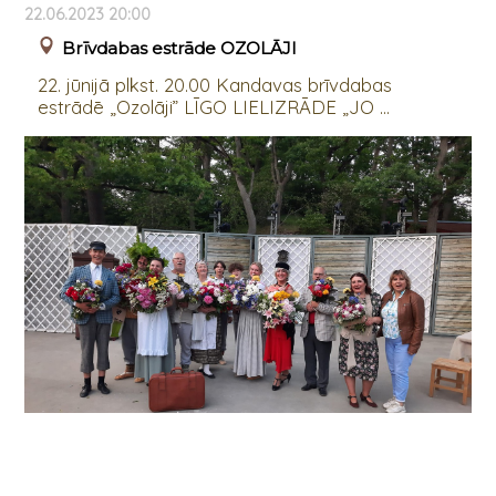
22.06.2023 20:00
Brīvdabas estrāde OZOLĀJI
22. jūnijā plkst. 20.00 Kandavas brīvdabas
estrādē „Ozolāji” LĪGO LIELIZRĀDE „JO ...