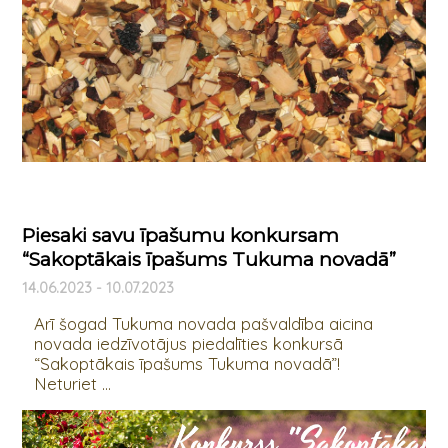
Piesaki savu īpašumu konkursam
“Sakoptākais īpašums Tukuma novadā”
14.06.2023 - 10.07.2023
Arī šogad Tukuma novada pašvaldība aicina
novada iedzīvotājus piedalīties konkursā
“Sakoptākais īpašums Tukuma novadā”!
Neturiet ...