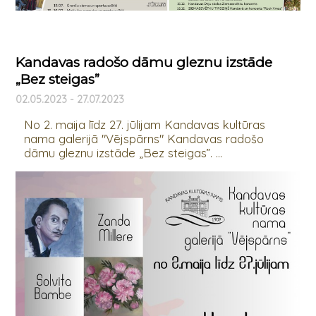
Kandavas radošo dāmu gleznu izstāde
„Bez steigas”
02.05.2023 - 27.07.2023
No 2. maija līdz 27. jūlijam Kandavas kultūras
nama galerijā "Vējspārns" Kandavas radošo
dāmu gleznu izstāde „Bez steigas”. ...