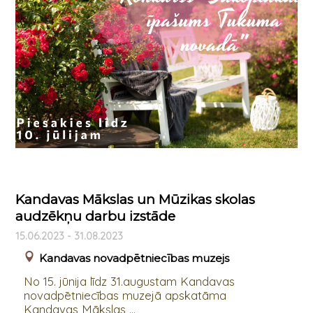
Kandavas Mākslas un Mūzikas skolas
audzēkņu darbu izstāde
15.06.2023 - 31.08.2023
Kandavas novadpētniecības muzejs
No 15. jūnija līdz 31.augustam Kandavas
novadpētniecības muzejā apskatāma
Kandavas Mākslas ...