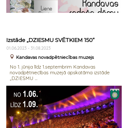
Izstāde „DZIESMU SVĒTKIEM 150”
01.06.2023 - 31.08.2023
Kandavas novadpētniecības muzejs
No 1. jūnija līdz 1.septembrim Kandavas
novadpētniecības muzejā apskatāma izstāde
„DZIESMU ...