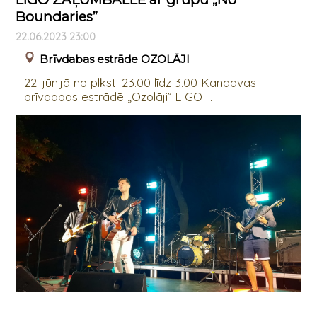
Boundaries”
22.06.2023 23:00
Brīvdabas estrāde OZOLĀJI
22. jūnijā no plkst. 23.00 līdz 3.00 Kandavas
brīvdabas estrādē „Ozolāji” LĪGO ...