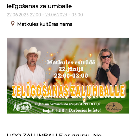
Ielīgošanas zaļumballe
22.06.2023 22:00 - 23.06.2023 - 03:00
Matkules kultūras nams
LĪGO ZAĻUMBALLE ar grupu „No